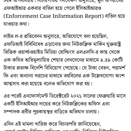
চরম অপব্যবহার। বিচারপতির পর্যবেক্ষণ অনুসারে, মূল অপরাধের
এফআইআর একবার বাতিল হয়ে গেলে ইসিআইআরও
(Enforcement Case Information Report) বাতিল হয়ে
যাওয়ার কথা।
লাইভ ল-র প্রতিবেদন অনুসারে, অভিযোগে বলা হয়েছিল,
এফডিআই বিধিনিষেধ এড়ানোর জন্য নিউজক্লিক মার্কিন যুক্তরাষ্ট্র
ভিত্তিক ওয়ার্ল্ডওয়াইড মিডিয়া হোল্ডিংস এলএলসি-র কাছ থেকে
এক কথিত অতিমূল্যায়িত শেয়ার লেনদেনের মাধ্যমে ৯.৫৯ কোটি
টাকার প্রত্যক্ষ বিদেশি বিনিয়োগ পেয়েছে। যে টাকা বেতন, পরামর্শ
ফি এবং অন্যান্য খরচের মাধ্যমে তহবিলের এক উল্লেখযোগ্য অংশ
আত্মসাৎ করা হয়েছে বলেও অভিযোগ করা হয়।
এর পরেই এনফোর্সমেন্ট ডিরেক্টরেট ২০২১ সালের ফেব্রুয়ারি মাসে
একটি ইসিআইআর দায়ের করে নিউজক্লিকের অফিস এবং
সম্পাদক প্রবীর পুরকায়স্থর বাড়িতে অভিযান চালায়।
এদিন এই মামলা খারিজ করে বিচারপতি জানিয়েছেন,