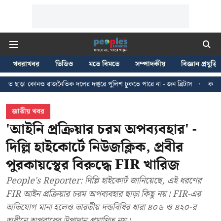
খবরাখবর
ভিডিও
মতে বিমতে
সম্পাদকীয়
বিজ্ঞান প্রযুক্তি
ৈতিক দলের দপ্তরে পুলিশ ঢুকতে পারে না - জন ব্রিটাস
কলকাতায় ২৪ জুলাইয়ের মিছ
জাতীয় খবর
'আইনি প্রক্রিয়ার চরম অপব্যবহার' -
দিল্লি হাইকোর্টে নিউজক্লিক, প্রবীর
পুরকায়স্থের বিরুদ্ধে FIR খারিজ
People's Reporter: দিল্লি হাইকোর্ট জানিয়েছে, এই ধরণের
FIR আইন প্রক্রিয়ার চরম অপব্যবহার ছাড়া কিছু নয়। FIR-এর
অভিযোগ মানা হলেও ভারতীয় দন্ডবিধির ধারা ৪০৬ ও ৪২০-র
অধীনে অপরাধের উপাদান প্রমাণিত নয়।