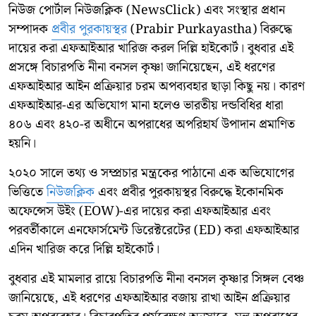
নিউজ পোর্টাল নিউজক্লিক (NewsClick) এবং সংস্থার প্রধান
সম্পাদক
প্রবীর পুরকায়স্থর
(Prabir Purkayastha) বিরুদ্ধে
দায়ের করা এফআইআর খারিজ করল দিল্লি হাইকোর্ট। বুধবার এই
প্রসঙ্গে বিচারপতি নীনা বনসল কৃষ্ণা জানিয়েছেন, এই ধরণের
এফআইআর আইন প্রক্রিয়ার চরম অপব্যবহার ছাড়া কিছু নয়। কারণ
এফআইআর-এর অভিযোগ মানা হলেও ভারতীয় দন্ডবিধির ধারা
৪০৬ এবং ৪২০-র অধীনে অপরাধের অপরিহার্য উপাদান প্রমাণিত
হয়নি।
২০২০ সালে তথ্য ও সম্প্রচার মন্ত্রকের পাঠানো এক অভিযোগের
ভিত্তিতে
নিউজক্লিক
এবং প্রবীর পুরকায়স্থর বিরুদ্ধে ইকোনমিক
অফেন্সেস উইং (EOW)-এর দায়ের করা এফআইআর এবং
পরবর্তীকালে এনফোর্সমেন্ট ডিরেক্টরেটের (ED) করা এফআইআর
এদিন খারিজ করে দিল্লি হাইকোর্ট।
বুধবার এই মামলার রায়ে বিচারপতি নীনা বনসল কৃষ্ণার সিঙ্গল বেঞ্চ
জানিয়েছে, এই ধরণের এফআইআর বজায় রাখা আইন প্রক্রিয়ার