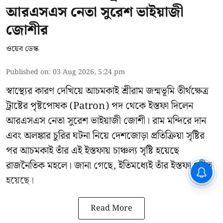
আরএসএস নেতা সুরেশ ভাইয়াজী
জোশীর
ওয়েব ডেস্ক
Published on
:
03 Aug 2026, 5:24 pm
স্বাস্থ্যের কারণ দেখিয়ে আচমকাই
শ্রীরাম জন্মভূমি তীর্থক্ষেত্র
ট্রাষ্টের
পৃষ্টপোষক (Patron) পদ থেকে ইস্তফা দিলেন
আরএসএস নেতা সুরেশ ভাইয়াজী জোশী। রাম মন্দিরে দান
এবং অলঙ্কার চুরির ঘটনা নিয়ে দেশজোড়া প্রতিক্রিয়া সৃষ্টির
পর আচমকাই তাঁর এই ইস্তফায় চাঞ্চল্য সৃষ্টি হয়েছে
রাজনৈতিক মহলে। জানা গেছে, ইতিমধ্যেই তাঁর ইস্তফা গৃহীত
CPIM: ৬০ লক্ষ নাম বিবেচনাধীন রেখে
হয়েছে।
ভোট ঘোষণার প্রতিবাদ - আদালতের
দ্বারস্থ হবে সিপিআইএম
Read More