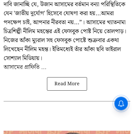
দাবি জানাচ্ছি যে, উজান আসামের বর্তমান বন্যা পরিস্থিতিকে
যেন 'জাতীয় দুর্যোগ' হিসেবে ঘোষণা করা হয়...আমরা
পদক্ষেপ চাই, আপনার নীরবতা নয়...”। আসামের খ্যাতনামা
চিত্রশিল্পী নীলিম মহন্তের এই ফেসবুক পোষ্ট নিয়ে তোলপাড়।
নিজের আঁকা ম্যুরাল সহ ফেসবুক পোষ্টে শুক্রবার একথা
লিখেছেন নীলিম মহন্ত। ইতিমধ্যেই তাঁর আঁকা ছবি ভাইরাল
সোশ্যাল মিডিয়ায়।
আসামের গ্রাফিতি ...
Read More
CPIM: ৬০ লক্ষ নাম বিবেচনাধীন রেখে
ভোট ঘোষণার প্রতিবাদ - আদালতের
দ্বারস্থ হবে সিপিআইএম