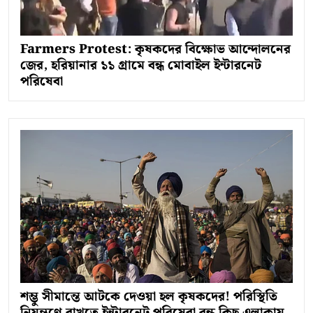
Farmers Protest: কৃষকদের বিক্ষোভ আন্দোলনের
জের, হরিয়ানার ১১ গ্রামে বন্ধ মোবাইল ইন্টারনেট
পরিষেবা
শম্ভু সীমান্তে আটকে দেওয়া হল কৃষকদের! পরিস্থিতি
নিয়ন্ত্রণে রাখতে ইন্টারনেট পরিষেবা বন্ধ কিছু এলাকায়