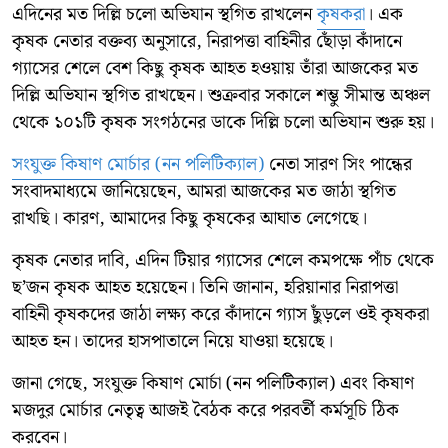
এদিনের মত দিল্লি চলো অভিযান স্থগিত রাখলেন
কৃষকরা
। এক
কৃষক নেতার বক্তব্য অনুসারে, নিরাপত্তা বাহিনীর ছোঁড়া কাঁদানে
গ্যাসের শেলে বেশ কিছু কৃষক আহত হওয়ায় তাঁরা আজকের মত
দিল্লি অভিযান স্থগিত রাখছেন। শুক্রবার সকালে শম্ভু সীমান্ত অঞ্চল
থেকে ১০১টি কৃষক সংগঠনের ডাকে দিল্লি চলো অভিযান শুরু হয়।
সংযুক্ত কিষাণ মোর্চার (নন পলিটিক্যাল)
নেতা সারণ সিং পান্ধের
সংবাদমাধ্যমে জানিয়েছেন, আমরা আজকের মত জাঠা স্থগিত
রাখছি। কারণ, আমাদের কিছু কৃষকের আঘাত লেগেছে।
কৃষক নেতার দাবি, এদিন টিয়ার গ্যাসের শেলে কমপক্ষে পাঁচ থেকে
ছ’জন কৃষক আহত হয়েছেন। তিনি জানান, হরিয়ানার নিরাপত্তা
বাহিনী কৃষকদের জাঠা লক্ষ্য করে কাঁদানে গ্যাস ছুঁড়লে ওই কৃষকরা
আহত হন। তাদের হাসপাতালে নিয়ে যাওয়া হয়েছে।
জানা গেছে, সংযুক্ত কিষাণ মোর্চা (নন পলিটিক্যাল) এবং কিষাণ
মজদুর মোর্চার নেতৃত্ব আজই বৈঠক করে পরবর্তী কর্মসূচি ঠিক
করবেন।