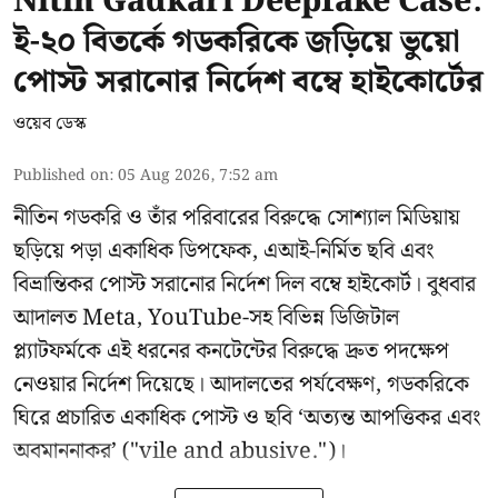
Nitin Gadkari Deepfake Case:
ই-২০ বিতর্কে গডকরিকে জড়িয়ে ভুয়ো
পোস্ট সরানোর নির্দেশ বম্বে হাইকোর্টের
ওয়েব ডেস্ক
Published on
:
05 Aug 2026, 7:52 am
নীতিন গডকরি ও তাঁর পরিবারের বিরুদ্ধে সোশ্যাল মিডিয়ায়
ছড়িয়ে পড়া একাধিক ডিপফেক, এআই-নির্মিত ছবি এবং
বিভ্রান্তিকর পোস্ট সরানোর নির্দেশ দিল বম্বে হাইকোর্ট। বুধবার
আদালত Meta, YouTube-সহ বিভিন্ন ডিজিটাল
প্ল্যাটফর্মকে এই ধরনের কনটেন্টের বিরুদ্ধে দ্রুত পদক্ষেপ
নেওয়ার নির্দেশ দিয়েছে। আদালতের পর্যবেক্ষণ, গডকরিকে
ঘিরে প্রচারিত একাধিক পোস্ট ও ছবি ‘অত্যন্ত আপত্তিকর এবং
অবমাননাকর’ ("vile and abusive.")।