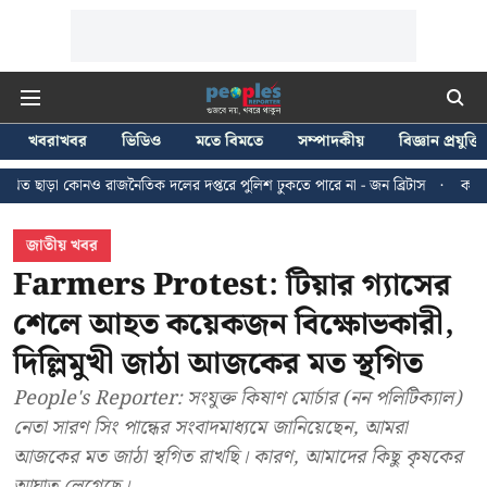
খবরাখবর
ভিডিও
মতে বিমতে
সম্পাদকীয়
বিজ্ঞান প্রযুক্তি
জনৈতিক দলের দপ্তরে পুলিশ ঢুকতে পারে না - জন ব্রিটাস
কলকাতায় ২৪ জুলাইয়ের ম
জাতীয় খবর
Farmers Protest: টিয়ার গ্যাসের
শেলে আহত কয়েকজন বিক্ষোভকারী,
দিল্লিমুখী জাঠা আজকের মত স্থগিত
People's Reporter: সংযুক্ত কিষাণ মোর্চার (নন পলিটিক্যাল)
নেতা সারণ সিং পান্ধের সংবাদমাধ্যমে জানিয়েছেন, আমরা
আজকের মত জাঠা স্থগিত রাখছি। কারণ, আমাদের কিছু কৃষকের
আঘাত লেগেছে।