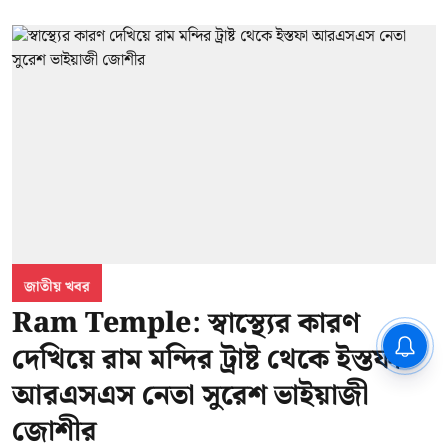
জাতীয় খবর
Ram Temple: স্বাস্থ্যের কারণ
CPIM: ৬০ লক্ষ নাম বিবেচনাধীন রেখে
দেখিয়ে রাম মন্দির ট্রাষ্ট থেকে ইস্তফা
ভোট ঘোষণার প্রতিবাদ - আদালতের
দ্বারস্থ হবে সিপিআইএম
আরএসএস নেতা সুরেশ ভাইয়াজী
জোশীর