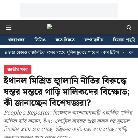
খবরাখবর
ভিডিও
মতে বিমতে
সম্পাদকীয়
বিজ্ঞান প্রযুক্তি
 কোনও রাজনৈতিক দলের দপ্তরে পুলিশ ঢুকতে পারে না - জন ব্রিটাস
কলকাতায় ২৪ জু
জাতীয় খবর
ইথানল মিশ্রিত জ্বালানি নীতির বিরুদ্ধে
যন্তর মন্তরে গাড়ি মালিকদের বিক্ষোভ;
কী জানাচ্ছেন বিশেষজ্ঞরা?
People's Reporter: বিক্ষোভে অংশগ্রহণকারী একাধিক গাড়ির
মালিক দাবি করেন, ই-২০ পেট্রোল ব্যবহার শুরু করার পর ফুয়েল
সিস্টেম জ্যাম হয়ে গেছে, ইঞ্জিনের কর্মক্ষমতা কমে গেছে। গাড়ি
রক্ষণাবেক্ষণের খরচ বেড়ে গেছে।