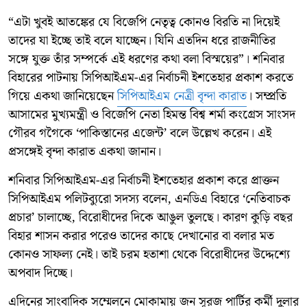
“এটা খুবই আতঙ্কের যে বিজেপি নেতৃত্ব কোনও বিরতি না দিয়েই
তাদের যা ইচ্ছে তাই বলে যাচ্ছেন। যিনি এতদিন ধরে রাজনীতির
সঙ্গে যুক্ত তাঁর সম্পর্কে এই ধরণের কথা বলা বিস্ময়ের”। শনিবার
বিহারের পাটনায় সিপিআইএম-এর নির্বাচনী ইশতেহার প্রকাশ করতে
গিয়ে একথা জানিয়েছেন
সিপিআইএম নেত্রী বৃন্দা কারাত
। সম্প্রতি
আসামের মুখ্যমন্ত্রী ও বিজেপি নেতা হিমন্ত বিশ্ব শর্মা কংগ্রেস সাংসদ
গৌরব গগৈকে ‘পাকিস্তানের এজেন্ট’ বলে উল্লেখ করেন। এই
প্রসঙ্গেই বৃন্দা কারাত একথা জানান।
শনিবার সিপিআইএম-এর নির্বাচনী ইশতেহার প্রকাশ করে প্রাক্তন
সিপিআইএম পলিটব্যুরো সদস্য বলেন, এনডিএ বিহারে ‘নেতিবাচক
প্রচার’ চালাচ্ছে, বিরোধীদের দিকে আঙুল তুলছে। কারণ কুড়ি বছর
বিহার শাসন করার পরেও তাদের কাছে দেখানোর বা বলার মত
কোনও সাফল্য নেই। তাই চরম হতাশা থেকে বিরোধীদের উদ্দেশ্যে
অপবাদ দিচ্ছে।
এদিনের সাংবাদিক সম্মেলনে মোকামায় জন সূরজ পার্টির কর্মী দুলার