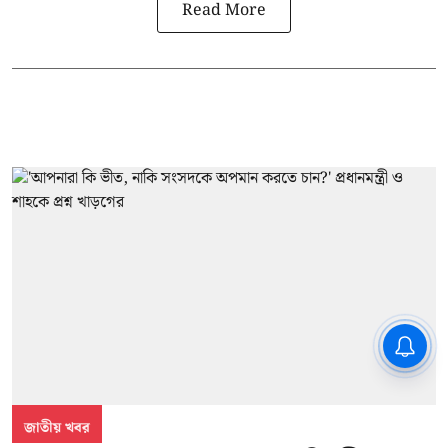
Read More
CPIM: ৬০ লক্ষ নাম বিবেচনাধীন রেখে
ভোট ঘোষণার প্রতিবাদ - আদালতের
দ্বারস্থ হবে সিপিআইএম
জাতীয় খবর