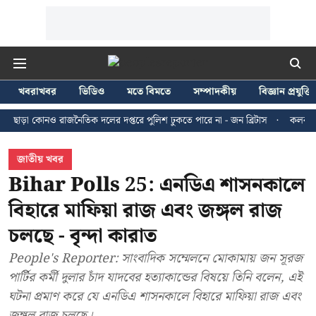
খবরাখবর
ভিডিও
মতে বিমতে
সম্পাদকীয়
বিজ্ঞান প্রযুক্তি
োনও রাজনৈতিক দলের দপ্তরে পুলিশ ঢুকতে পারে না - জন ব্রিটাস
কলকাতায় ২৪ জুলা
জাতীয় খবর
Bihar Polls 25: এনডিএ শাসনকালে
বিহারে মাফিয়া রাজ এবং জঙ্গল রাজ
চলছে - বৃন্দা কারাত
People's Reporter: সাংবাদিক সম্মেলনে মোকামায় জন সূরজ
পার্টির কর্মী দুলার চাঁদ যাদবের হত্যাকান্ডের বিষয়ে তিনি বলেন, এই
ঘটনা প্রমাণ করে যে এনডিএ শাসনকালে বিহারে মাফিয়া রাজ এবং
জঙ্গল রাজ চলছে।