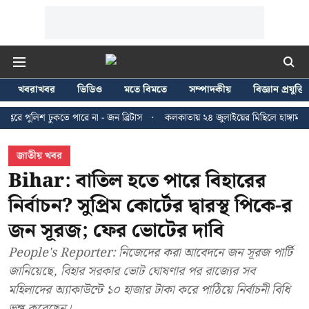
খবরাখবর
ভিডিও
মতে বিমতে
সম্পাদকীয়
বিজ্ঞান প্রযুক্তি
 ঢুকতে পারে না - জন ব্রিটাস
কলকাতায় ২৪ জুলাইয়ের মিছিলে হাঙ্গামার ঘটনায় ধ
জাতীয় খবর
Bihar: বাতিল হতে পারে বিহারের
নির্বাচন? সুপ্রিম কোর্টের দ্বারস্থ পিকে-র
জন সূরজ; ফের ভোটের দাবি
People's Reporter: নিজেদের করা আবেদনে জন সূরজ পার্টি
জানিয়েছে, বিহার সরকার ভোট ঘোষণার পর রাজ্যের সব
মহিলাদের অ্যাকাউন্টে ১০ হাজার টাকা করে পাঠিয়ে নির্বাচনী বিধি
ভঙ্গ করেছেন।