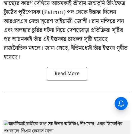
স্বাস্থ্যের কারণ দেখিয়ে আচমকাই
শ্রীরাম জন্মভূমি তীর্থক্ষেত্র
ট্রাষ্টের
পৃষ্টপোষক (Patron) পদ থেকে ইস্তফা দিলেন
আরএসএস নেতা সুরেশ ভাইয়াজী জোশী। রাম মন্দিরে দান
এবং অলঙ্কার চুরির ঘটনা নিয়ে দেশজোড়া প্রতিক্রিয়া সৃষ্টির
পর আচমকাই তাঁর এই ইস্তফায় চাঞ্চল্য সৃষ্টি হয়েছে
রাজনৈতিক মহলে। জানা গেছে, ইতিমধ্যেই তাঁর ইস্তফা গৃহীত
হয়েছে।
Read More