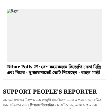
Bihar Polls 25: বেশ কয়েকজন বিজেপি নেতা দিল্লি
এবং বিহার - দু'জায়গাতেই ভোট দিয়েছেন - রাহুল গান্ধী
SUPPORT PEOPLE'S REPORTER
ভারতের প্রয়োজন নিরপেক্ষ এবং প্রশ্নমুখী সাংবাদিকতা — যা আপনার সামনে সঠিক
খবর পরিবেশন করে।
পিপলস রিপোর্টার
তার প্রতিবেদক, কলাম লেখক এবং