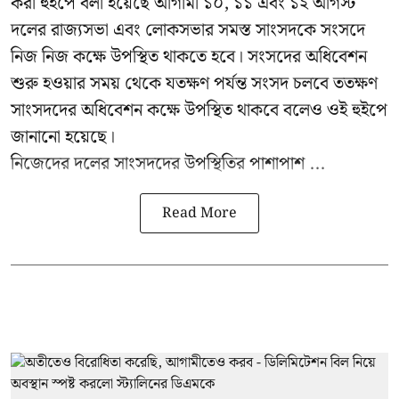
করা হুইপে বলা হয়েছে আগামী ১০, ১১ এবং ১২ আগস্ট
দলের রাজ্যসভা এবং লোকসভার সমস্ত সাংসদকে সংসদে
নিজ নিজ কক্ষে উপস্থিত থাকতে হবে। সংসদের অধিবেশন
শুরু হওয়ার সময় থেকে যতক্ষণ পর্যন্ত সংসদ চলবে ততক্ষণ
সাংসদদের অধিবেশন কক্ষে উপস্থিত থাকবে বলেও ওই হুইপে
জানানো হয়েছে।
নিজেদের দলের সাংসদদের উপস্থিতির পাশাপাশ ...
Read More