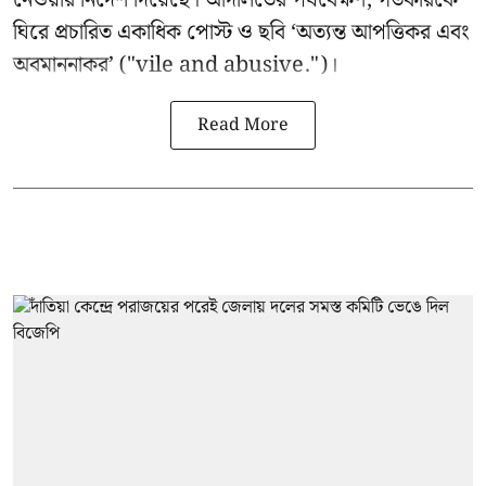
নেওয়ার নির্দেশ দিয়েছে। আদালতের পর্যবেক্ষণ, গডকরিকে
ঘিরে প্রচারিত একাধিক পোস্ট ও ছবি ‘অত্যন্ত আপত্তিকর এবং
অবমাননাকর’ ("vile and abusive.")।
Read More