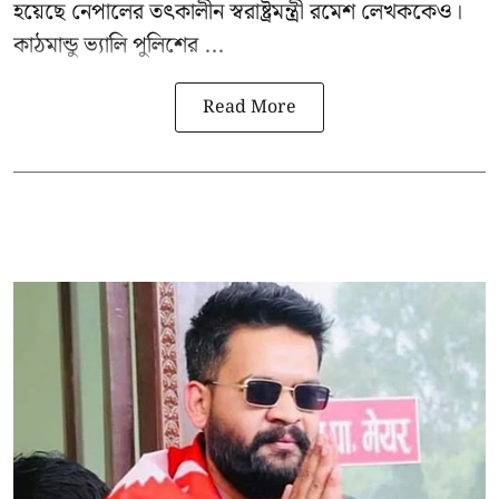
হয়েছে নেপালের তৎকালীন স্বরাষ্ট্রমন্ত্রী রমেশ লেখককেও।
কাঠমান্ডু ভ্যালি পুলিশের ...
Read More