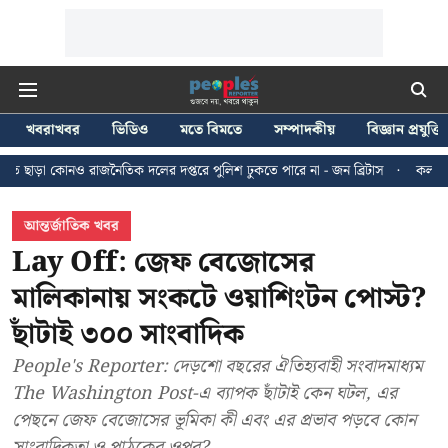
খবরাখবর
ভিডিও
মতে বিমতে
সম্পাদকীয়
বিজ্ঞান প্রযুক্তি
ৈতিক দলের দপ্তরে পুলিশ ঢুকতে পারে না - জন ব্রিটাস
কলকাতায় ২৪ জুলাইয়ের মিছ
আন্তর্জাতিক খবর
Lay Off: জেফ বেজোসের
মালিকানায় সংকটে ওয়াশিংটন পোস্ট?
ছাঁটাই ৩০০ সাংবাদিক
People's Reporter: দেড়শো বছরের ঐতিহ্যবাহী সংবাদমাধ্যম
The Washington Post-এ ব্যাপক ছাঁটাই কেন ঘটল, এর
পেছনে জেফ বেজোসের ভূমিকা কী এবং এর প্রভাব পড়বে কোন
সাংবাদিকতা ও পাঠকের ওপর?