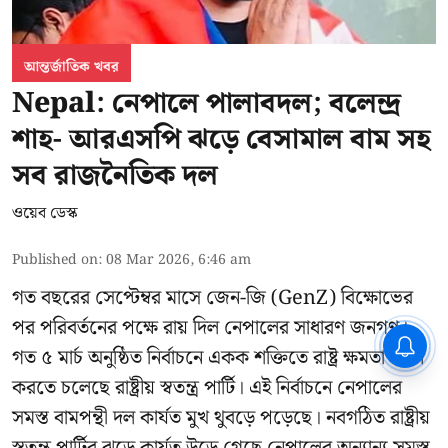
আন্তর্জাতিক খবর
Nepal: নেপালে পালাবদল; বলেন্দ্র
শাহ- আরএসপি ঝড়ে বেসামাল বাম সহ
সব রাজনৈতিক দল
ওয়েব ডেস্ক
Published on
:
08 Mar 2026, 6:46 am
গত বছরের সেপ্টেম্বর মাসে জেন-জি (GenZ) বিক্ষোভের
পর পরিবর্তনের পক্ষে রায় দিল নেপালের সাধারণ জনগণ।
CPIM: ৬০ লক্ষ নাম বিবেচনাধীন রেখে
গত ৫ মার্চ অনুষ্ঠিত নির্বাচনে একক শক্তিতে রাষ্ট্র ক্ষমতা দখল
ভোট ঘোষণার প্রতিবাদ - আদালতের
দ্বারস্থ হবে সিপিআইএম
করতে চলেছে রাষ্ট্রীয় স্বতন্ত্র পার্টি। এই নির্বাচনে নেপালের
সমস্ত বামপন্থী দল কার্যত মুখ থুবড়ে পড়েছে। নবগঠিত রাষ্ট্রীয়
স্বতন্ত্র পার্টির ঝড়ে কার্যত উড়ে গেছে নেপালের অন্যান্য সমস্ত