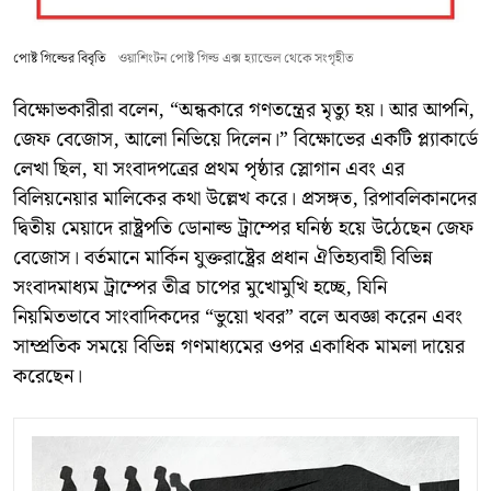
পোষ্ট গিল্ডের বিবৃতি
ওয়াশিংটন পোষ্ট গিল্ড এক্স হ্যান্ডেল থেকে সংগৃহীত
বিক্ষোভকারীরা বলেন, “অন্ধকারে গণতন্ত্রের মৃত্যু হয়। আর আপনি,
জেফ বেজোস, আলো নিভিয়ে দিলেন।” বিক্ষোভের একটি প্ল্যাকার্ডে
লেখা ছিল, যা সংবাদপত্রের প্রথম পৃষ্ঠার স্লোগান এবং এর
বিলিয়নেয়ার মালিকের কথা উল্লেখ করে। প্রসঙ্গত, রিপাবলিকানদের
দ্বিতীয় মেয়াদে রাষ্ট্রপতি ডোনাল্ড ট্রাম্পের ঘনিষ্ঠ হয়ে উঠেছেন জেফ
বেজোস। বর্তমানে মার্কিন যুক্তরাষ্ট্রের প্রধান ঐতিহ্যবাহী বিভিন্ন
সংবাদমাধ্যম ট্রাম্পের তীব্র চাপের মুখোমুখি হচ্ছে, যিনি
নিয়মিতভাবে সাংবাদিকদের “ভুয়ো খবর” বলে অবজ্ঞা করেন এবং
সাম্প্রতিক সময়ে বিভিন্ন গণমাধ্যমের ওপর একাধিক মামলা দায়ের
করেছেন।