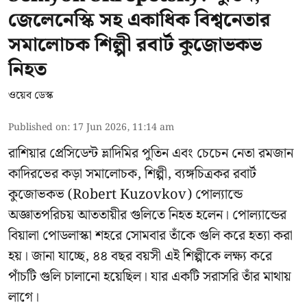
জেলেনেস্কি সহ একাধিক বিশ্বনেতার
সমালোচক শিল্পী রবার্ট কুজোভকভ
নিহত
ওয়েব ডেস্ক
Published on
:
17 Jun 2026, 11:14 am
রাশিয়ার প্রেসিডেন্ট ভ্লাদিমির পুতিন এবং চেচেন নেতা রমজান
কাদিরভের কড়া সমালোচক, শিল্পী, ব্যঙ্গচিত্রকর রবার্ট
কুজোভকভ (Robert Kuzovkov) পোল্যান্ডে
অজ্ঞাতপরিচয় আততায়ীর গুলিতে নিহত হলেন। পোল্যান্ডের
বিয়ালা পোডলাস্কা শহরে সোমবার তাঁকে গুলি করে হত্যা করা
হয়। জানা যাচ্ছে, ৪৪ বছর বয়সী এই শিল্পীকে লক্ষ্য করে
পাঁচটি গুলি চালানো হয়েছিল। যার একটি সরাসরি তাঁর মাথায়
লাগে।