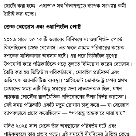
ছোটো করা হচ্ছে। এছাড়াও সব বিভাগজুড়ে ব্যাপক সংখ্যায় কর্মী
ছাঁটাই করা হচ্ছে।
জেফ বেজোস এবং ওয়াশিংটন পোষ্ট
২০১৩ সালে ২৫ কোটি ডলারের বিনিময়ে দ্য ওয়াশিংটন পোস্ট
কিনেছিলেন জেফ বেজোস। এর ফলে গ্রাহাম পরিবারের কয়েক
দশকের মালিকানার অবসান ঘটে। এর পরে ডিজিটাল যুগের
উপযোগী করে পত্রিকাটিকে গড়ে তুলতে বিনিয়োগ করেন বেজোস।
তৈরি করা হয় ডিজিটাল পরিকাঠামো, মোবাইল প্ল্যাটফর্ম এবং
অডিয়েন্স অ্যানালিটিক্স ব্যবস্থা। প্রেসিডেন্ট ডোনাল্ড ট্রাম্পের প্রথম
মেয়াদের সময় এটি কিছু সময়ের জন্য লাভজনকও ছিল, যখন
পাঠকরা পোস্টের রাজনৈতিক প্রতিবেদনের উপর নির্ভর করতেন।
সেই সময় পত্রিকাটি একটি নতুন স্লোগান চালু করে — যা বেজোস
ব্যাপকভাবে প্রচার করেছিলেন — “গণতন্ত্র অন্ধকারে মারা যায়”।
যদিও ২০২৪ সাল থেকে তাঁর অবস্থানের পরিবর্তন ঘটে এবং
পাঠকমহলে তার প্রভাব পড়ে। এই সময়েই দীর্ঘদিনের ঐতিহ্য ভেঙে