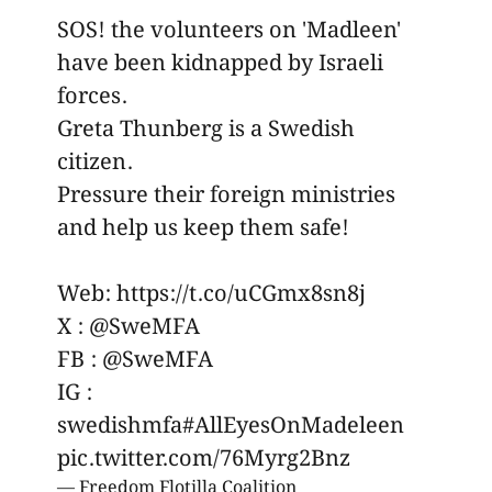
SOS! the volunteers on 'Madleen'
have been kidnapped by Israeli
forces.
Greta Thunberg is a Swedish
citizen.
Pressure their foreign ministries
and help us keep them safe!
Web:
https://t.co/uCGmx8sn8j
X :
@SweMFA
FB :
@SweMFA
IG :
swedishmfa
#AllEyesOnMadeleen
pic.twitter.com/76Myrg2Bnz
— Freedom Flotilla Coalition