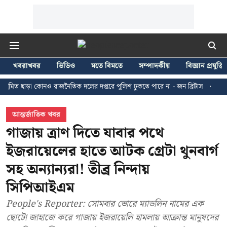
খবরাখবর
ভিডিও
মতে বিমতে
সম্পাদকীয়
বিজ্ঞান প্রযুক্তি
ড়া কোনও রাজনৈতিক দলের দপ্তরে পুলিশ ঢুকতে পারে না - জন ব্রিটাস
কলকাতায় ২৪ জ
আন্তর্জাতিক খবর
গাজায় ত্রাণ দিতে যাবার পথে
ইজরায়েলের হাতে আটক গ্রেটা থুনবার্গ
সহ অন্যান্যরা! তীব্র নিন্দায়
সিপিআইএম
People's Reporter: সোমবার ভোরে ম্যাডলিন নামের এক
ছোটো জাহাজে করে গাজায় ইজরায়েলি হামলায় আক্রান্ত মানুষদের