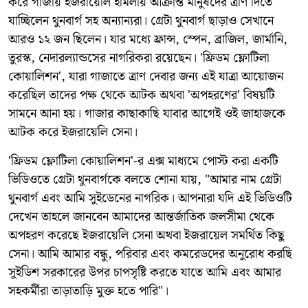
করে গাজায় ইজরায়েলি হামলায় আক্রান্ত মানুষদের ত্রাণ দিতে
যাচ্ছিলেন থুনবার্গ সহ অন্যান্যরা। গ্রেটা থুনবার্গ ছাড়াও সেখানে
আরও ১২ জন ছিলেন। যার মধ্যে ফ্রান্স, স্পেন, ব্রাজিল, জার্মানি,
তুরস্ক, নেদারল্যান্ডসের নাগরিকরা রয়েছেন। 'ফ্রিডম ফ্লোটিলা
কোয়ালিশন', যারা গাজাতে ত্রাণ দেবার জন্য এই যাত্রা আয়োজন
করেছিল তাদের পক্ষ থেকে আটক অথবা 'অপহরণের' বিষয়টি
সামনে আনা হয়। গাজার কাছাকাছি যাবার আগেই ওই জাহাজকে
আটক করে ইজরায়েলি সেনা।
'ফ্রিডম ফ্লোটিলা কোয়ালিশন'-র এক্স মাধ্যমে পোস্ট করা একটি
ভিডিওতে গ্রেটা থুনবার্গকে বলতে শোনা যায়, "আমার নাম গ্রেটা
থুনবার্গ এবং আমি সুইডেনের নাগরিক। আপনারা যদি এই ভিডিওটি
দেখেন তাহলে জানবেন আমাদের আন্তর্জাতিক জলসীমা থেকে
অপহরণ করেছে ইজরায়েলি সেনা অথবা ইজরায়েল সমর্থিত কিছু
সেনা। আমি আমার বন্ধু, পরিবার এবং কমরেডদের অনুরোধ করছি
সুইডিশ সরকারের উপর চাপসৃষ্টি করতে যাতে আমি এবং আমার
সহকর্মীরা তাড়াতাড়ি মুক্ত হতে পারি"।