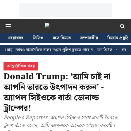
খবরাখবর
ভিডিও
মতে বিমতে
সম্পাদকীয়
বিজ্ঞান প্রযুক্তি
কোনও রাজনৈতিক দলের দপ্তরে পুলিশ ঢুকতে পারে না - জন ব্রিটাস
কলকাতায় ২৪ জুল
আন্তর্জাতিক খবর
Donald Trump: 'আমি চাই না
আপনি ভারতে উৎপাদন করুন' -
অ্যাপল সিইওকে বার্তা ডোনাল্ড
ট্রাম্পের!
People's Reporter: অ্যাপল সিইও-র সাথে একটি বৈঠকে
ট্রাম্প তাঁকে বলেন, আমি আপনাকে অনেকে সাহায্য করেছি।