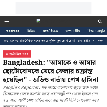
খবরাখবর
ভিডিও
মতে বিমতে
সম্পাদকীয়
বিজ্ঞান প্রযুক্তি
নও রাজনৈতিক দলের দপ্তরে পুলিশ ঢুকতে পারে না - জন ব্রিটাস
কলকাতায় ২৪ জুলাই
আন্তর্জাতিক খবর
Bangladesh: "আমাকে ও আমার
ছোটোবোনকে মেরে ফেলার চক্রান্ত
হয়েছিল" - অডিও বার্তায় শেখ হাসিনা
People's Reporter: গত বছরে বাংলাদেশ জুড়ে শুরু হওয়া
বিক্ষোভের জেরে আগস্ট মাসে প্রধানমন্ত্রী পদ থেকে ইস্তফা দেন
৭৬ বছর বয়সী শেখ হাসিনা এবং এর পরেই তিনি দেশত্যাগ করে
ভারতে আসনে।