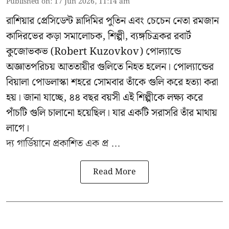
Published on
:
17 Jun 2026, 11:14 am
রাশিয়ার প্রেসিডেন্ট ভ্লাদিমির পুতিন এবং চেচেন নেতা রমজান
কাদিরভের কড়া সমালোচক, শিল্পী, ব্যঙ্গচিত্রকর রবার্ট
কুজোভকভ (Robert Kuzovkov) পোল্যান্ডে
অজ্ঞাতপরিচয় আততায়ীর গুলিতে নিহত হলেন। পোল্যান্ডের
বিয়ালা পোডলাস্কা শহরে সোমবার তাঁকে গুলি করে হত্যা করা
হয়। জানা যাচ্ছে, ৪৪ বছর বয়সী এই শিল্পীকে লক্ষ্য করে
পাঁচটি গুলি চালানো হয়েছিল। যার একটি সরাসরি তাঁর মাথায়
লাগে।
দ্য গার্ডিয়ানে প্রকাশিত এক প্র ...
Read More