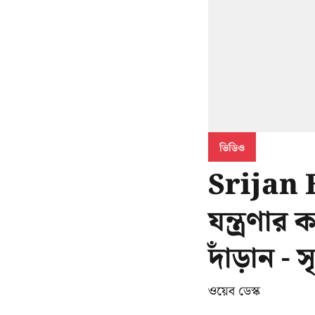
ভিডিও
Srijan B
যন্ত্রণা
দাঁড়ান - স
ওয়েব ডেস্ক