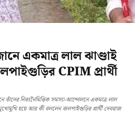
জানে একমাত্র লাল ঝাণ্ডাই
লপাইগুড়ির CPIM প্রার্থী
 তাঁদের নিত্যনৈমিত্তিক সমস্যা-আন্দোলনে একমাত্র লাল
 মুখোমুখি হয়ে আর কী বললেন জলপাইগুড়ির প্রার্থী দেবরাজ