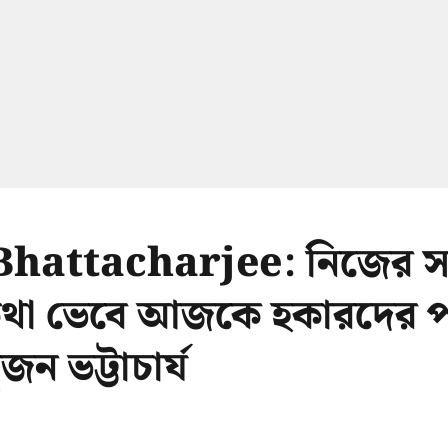
hattacharjee: নিজের সম্
র কথা ভেবে আজকে হকারদের 
ৃজন ভট্টাচার্য