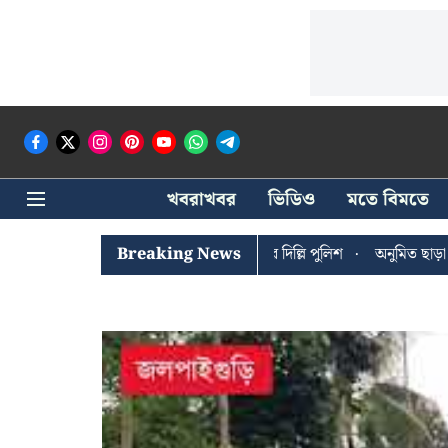
খবরাখবর
ভিডিও
মতে বিমতে
োষের খোঁজে সিপিআইএম সদর দপ্তরে দিল্লি পুলিশ
Breaking News
অনুমিত ছাড়া কোনও রাজন