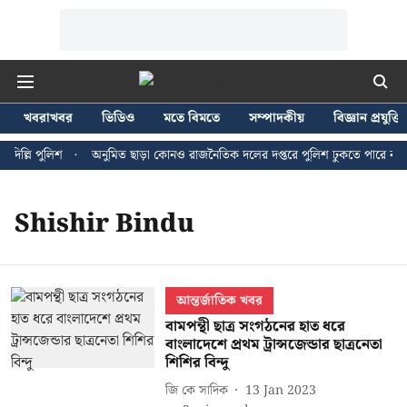
খবরাখবর
ভিডিও
মতে বিমতে
সম্পাদকীয়
বিজ্ঞান প্রযুক্তি
িল্লি পুলিশ
অনুমিত ছাড়া কোনও রাজনৈতিক দলের দপ্তরে পুলিশ ঢুকতে পারে না - জ
Shishir Bindu
আন্তর্জাতিক খবর
বামপন্থী ছাত্র সংগঠনের হাত ধরে
বাংলাদেশে প্রথম ট্রান্সজেন্ডার ছাত্রনেতা
শিশির বিন্দু
জি কে সাদিক
13 Jan 2023