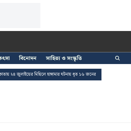
িকিৎসা
বিনোদন
সাহিত্য ও সংস্কৃতি
 ২৪ জুলাইয়ের মিছিলে হাঙ্গামার ঘটনায় ধৃত ১৬ জনের জামিন
দুর্নীতি দমনে