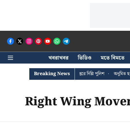
খবরাখবর
ভিডিও
মতে বিমতে
ঐশী ঘোষের খোঁজে সিপিআইএম সদর দপ্তরে দিল্লি পুলিশ
Breaking News
অনুমিত ছাড়া 
Right Wing Move