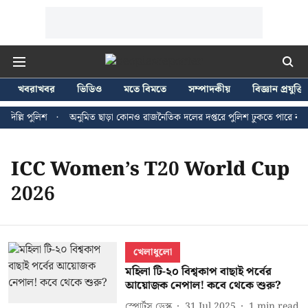
খবরাখবর
ভিডিও
মতে বিমতে
সম্পাদকীয়
বিজ্ঞান প্রযুক্তি
দিল্লি পুলিশ
অনুমিত ছাড়া কোনও রাজনৈতিক দলের দপ্তরে পুলিশ ঢুকতে পারে না - 
ICC Women’s T20 World Cup
2026
খেলাধুলো
মহিলা টি-২০ বিশ্বকাপ বাছাই পর্বের
আয়োজক নেপাল! কবে থেকে শুরু?
স্পোর্টস ডেস্ক
31 Jul 2025
1
min read