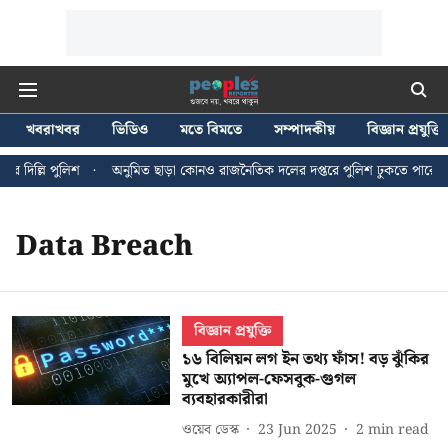
খবরাখবর
ভিডিও
মতে বিমতে
সম্পাদকীয়
বিজ্ঞান প্রযুক্তি
 দিল্লি পুলিশ
অনুমিত ছাড়া কোনও রাজনৈতিক দলের দপ্তরে পুলিশ ঢুকতে পারে না -
Data Breach
বিজ্ঞান প্রযুক্তি
১৬ বিলিয়ন লগ ইন তথ্য ফাঁস! বড় ঝুঁকির
মুখে অ্যাপল-ফেসবুক-গুগল
ব্যবহারকারীরা
ওয়েব ডেস্ক
23 Jun 2025
2
min read