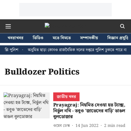
খবরাখবর
ভিডিও
মতে বিমতে
সম্পাদকীয়
বিজ্ঞান প্রযুক্তি
ল্লি পুলিশ
অনুমিত ছাড়া কোনও রাজনৈতিক দলের দপ্তরে পুলিশ ঢুকতে পারে না - জন
Bulldozer Politics
জাতীয় খবর
Prayagraj: নিয়মিত দেওয়া হত ট্যাক্স,
নির্ভুল নথি - তবুও 'জাভেদের বাড়ি' ভাঙল
বুলডোজার
ওয়েব ডেস্ক
14 Jun 2022
2
min read