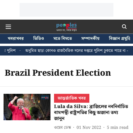
খবরাখবর
ভিডিও
মতে বিমতে
সম্পাদকীয়
বিজ্ঞান প্রযুক্তি
লি পুলিশ
অনুমিত ছাড়া কোনও রাজনৈতিক দলের দপ্তরে পুলিশ ঢুকতে পারে না - জন ব
Brazil President Election
আন্তর্জাতিক খবর
Lula da Silva: ব্রাজিলের নবনির্বাচিত
বামপন্থী রাষ্ট্রপতির কিছু অজানা তথ্য
জানুন
ওয়েব ডেস্ক
01 Nov 2022
5
min read