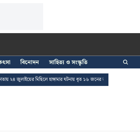
িকিৎসা
বিনোদন
সাহিত্য ও সংস্কৃতি
 ২৪ জুলাইয়ের মিছিলে হাঙ্গামার ঘটনায় ধৃত ১৬ জনের জামিন
দুর্নীতি দমনে