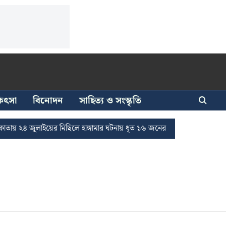
িকিৎসা
বিনোদন
সাহিত্য ও সংস্কৃতি
য় ২৪ জুলাইয়ের মিছিলে হাঙ্গামার ঘটনায় ধৃত ১৬ জনের জামিন
দুর্নীতি দমন