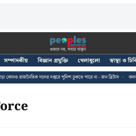
সম্পাদকীয়
বিজ্ঞান প্রযুক্তি
খেলাধুলো
স্বাস্থ্য ও চ
 কোনও রাজনৈতিক দলের দপ্তরে পুলিশ ঢুকতে পারে না - জন ব্রিটাস
কলকাতা
orce