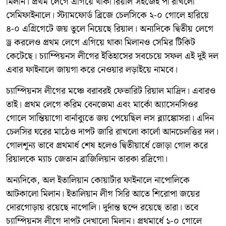
মিলান। প্রথম লেগে এগিয়ে থাকা রিয়াল সহজেই পা রাখলো
সেমিফাইনালে। স্ট্যামফোর্ড ব্রিজে চেলসিকে ২-০ গোলে হারিয়ে
৪-০ এগ্রিগেটে জয় তুলে নিয়েছে রিয়াল। অন্যদিকে দ্বিতীয় লেগে
ড্র করলেও প্রথম লেগে এগিয়ে থাকা মিলানও সেমির টিকিট
কেটেছে। চ্যাম্পিয়নস লীগের ইতিহাসের সবচেয়ে সফল এই দুই দল
এবার ফাইনালে জায়গা করে নেওয়ার লড়াইয়ে নামবে।
চ্যাম্পিয়নস লীগের মঞ্চে বরাবরই ফেভারিট রিয়াল মাদ্রিদ। এবারও
তাই। প্রথম লেগে করিম বেনজেমা এবং মার্কো অ্যাসেনসিওর
গোলে সান্তিয়াগো বার্নাব্যুতে জয় পেয়েছিল লস ব্ল্যাঙ্কোসরা। এদিন
চেলসির ঘরের মাঠেও দাপট জারি রাখলো কার্লো আনচেলত্তির দল।
গোলশূন্য ভাবে প্রথমার্ধ শেষ হলেও দ্বিতীয়ার্ধে জোড়া গোল করে
রিয়ালকে ম্যাচ জেতান ব্রাজিলিয়ান তারকা রদ্রিগো।
অন্যদিকে, অল ইতালিয়ান কোয়ার্টার ফাইনালে নাপোলিকে
আটকালো মিলান। ইতালিয়ান লীগ সিরি আতে শিরোপা জয়ের
দোরগোড়ায় রয়েছে নাপোলি। দুর্দান্ত ছন্দে রয়েছে তারা। তবে
চ্যাম্পিয়নস লীগে দাপট দেখালো মিলান। প্রথমার্ধে ১-০ গোলে