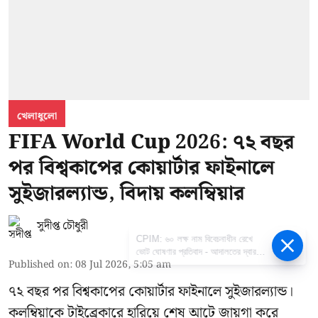
খেলাধুলো
FIFA World Cup 2026: ৭২ বছর
পর বিশ্বকাপের কোয়ার্টার ফাইনালে
সুইজারল্যান্ড, বিদায় কলম্বিয়ার
সুদীপ্ত চৌধুরী
CPIM: ৬০ লক্ষ নাম বিবেচনাধীন রেখে
ভোট ঘোষণার প্রতিবাদ - আদালতের দ্বারস্থ
Published on
:
08 Jul 2026, 5:05 am
হবে সিপিআইএম
৭২ বছর পর বিশ্বকাপের কোয়ার্টার ফাইনালে সুইজারল্যান্ড।
কলম্বিয়াকে টাইব্রেকারে হারিয়ে শেষ আটে জায়গা করে