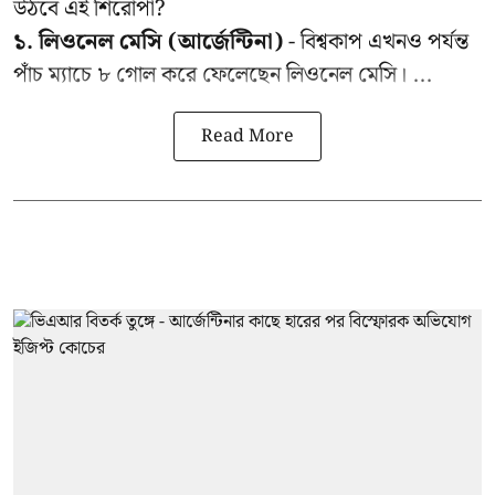
উঠবে এই শিরোপা?
১. লিওনেল মেসি (আর্জেন্টিনা)
- বিশ্বকাপ এখনও পর্যন্ত
পাঁচ ম্যাচে ৮ গোল করে ফেলেছেন লিওনেল মেসি। ...
Read More