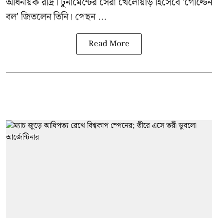
অধিনায়ক রদ্রি। টুর্নামেন্টের সেরা খেলোয়াড় হিসেবে 'গোল্ডেন
বল' জিতলেন তিনি। পেছন ...
Read More