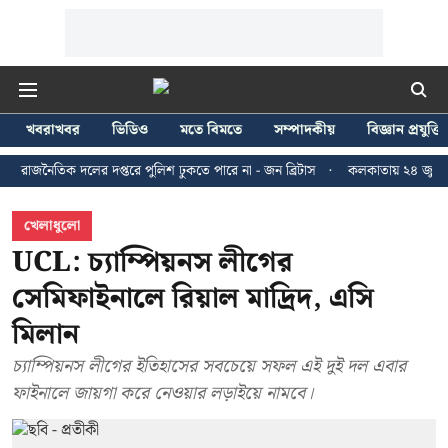
খবরাখবর
ভিডিও
মতে বিমতে
সম্পাদকীয়
বিজ্ঞান প্রযুক্তি
ক দলের দপ্তরে পুলিশ ঢুকতে পারে না - জন ব্রিটাস
কলকাতায় ২৪ জুলাইয়ের মিছিলে
খেলাধুলো
UCL: চ্যাম্পিয়নস লীগের
সেমিফাইনালে রিয়াল মাদ্রিদ, এসি
মিলান
চ্যাম্পিয়নস লীগের ইতিহাসের সবচেয়ে সফল এই দুই দল এবার
ফাইনালে জায়গা করে নেওয়ার লড়াইয়ে নামবে।