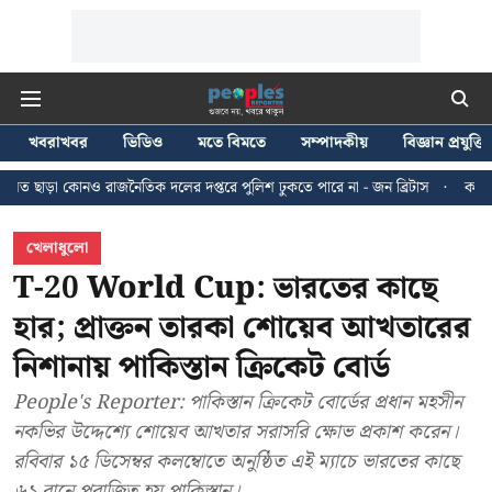
খবরাখবর
ভিডিও
মতে বিমতে
সম্পাদকীয়
বিজ্ঞান প্রযুক্তি
নৈতিক দলের দপ্তরে পুলিশ ঢুকতে পারে না - জন ব্রিটাস
কলকাতায় ২৪ জুলাইয়ের মি
খেলাধুলো
T-20 World Cup: ভারতের কাছে
হার; প্রাক্তন তারকা শোয়েব আখতারের
নিশানায় পাকিস্তান ক্রিকেট বোর্ড
People's Reporter: পাকিস্তান ক্রিকেট বোর্ডের প্রধান মহসীন
নকভির উদ্দেশ্যে শোয়েব আখতার সরাসরি ক্ষোভ প্রকাশ করেন।
রবিবার ১৫ ডিসেম্বর কলম্বোতে অনুষ্ঠিত এই ম্যাচে ভারতের কাছে
৬১ রানে পরাজিত হয় পাকিস্তান।