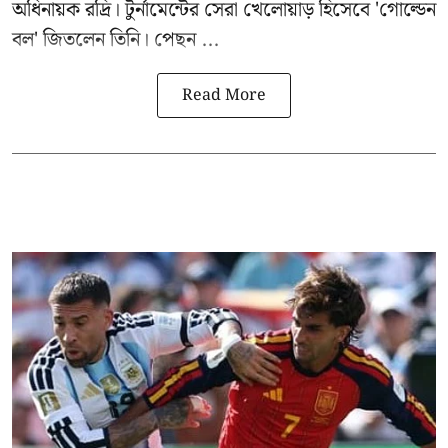
অধিনায়ক রদ্রি। টুর্নামেন্টের সেরা খেলোয়াড় হিসেবে 'গোল্ডেন
বল' জিতলেন তিনি। পেছন ...
Read More