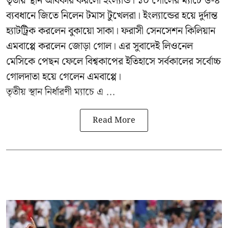
তৃতীয় স্থান অধিকার করলো ইংল্যান্ড। ১০ গোলের ম্যাচে ৬-৪
ব্যবধানে জিতে নিলেন টমাস টুখেলরা। ইংল্যান্ডের হয়ে দুর্দান্ত
হ্যাটট্রিক করলেন বুকায়ো সাকা। ফরাসী সেনসেশন কিলিয়ান
এমবাপ্পে করলেন জোড়া গোল। এর সুবাদেই লিওনেল
মেসিকে পেছন ফেলে বিশ্বকাপের ইতিহাসে সর্বকালের সর্বোচ্চ
গোলদাতা হয়ে গেলেন এমবাপ্পে।
তৃতীয় স্থান নির্ধারণী ম্যাচে এ ...
Read More