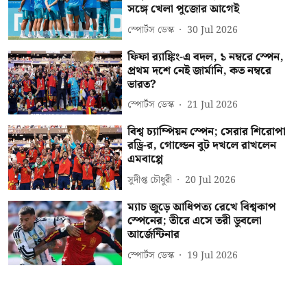
সঙ্গে খেলা পুজোর আগেই
স্পোর্টস ডেস্ক
30 Jul 2026
ফিফা র‍্যাঙ্কিং-এ বদল, ১ নম্বরে স্পেন,
প্রথম দশে নেই জার্মানি, কত নম্বরে
ভারত?
স্পোর্টস ডেস্ক
21 Jul 2026
বিশ্ব চ্যাম্পিয়ন স্পেন; সেরার শিরোপা
রড্রি-র, গোল্ডেন বুট দখলে রাখলেন
এমবাপ্পে
সুদীপ্ত চৌধুরী
20 Jul 2026
ম্যাচ জুড়ে আধিপত্য রেখে বিশ্বকাপ
স্পেনের; তীরে এসে তরী ডুবলো
আর্জেন্টিনার
স্পোর্টস ডেস্ক
19 Jul 2026