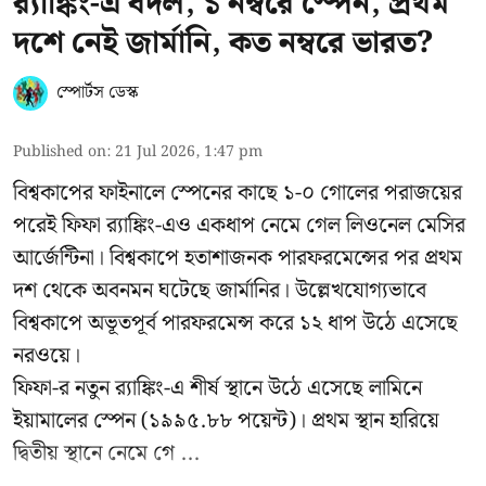
র‍্যাঙ্কিং-এ বদল, ১ নম্বরে স্পেন, প্রথম
দশে নেই জার্মানি, কত নম্বরে ভারত?
স্পোর্টস ডেস্ক
Published on
:
21 Jul 2026, 1:47 pm
বিশ্বকাপের ফাইনালে স্পেনের কাছে ১-০ গোলের পরাজয়ের
পরেই ফিফা র‍্যাঙ্কিং-এও একধাপ নেমে গেল লিওনেল মেসির
আর্জেন্টিনা। বিশ্বকাপে হতাশাজনক পারফরমেন্সের পর প্রথম
দশ থেকে অবনমন ঘটেছে জার্মানির। উল্লেখযোগ্যভাবে
বিশ্বকাপে অভূতপূর্ব পারফরমেন্স করে ১২ ধাপ উঠে এসেছে
নরওয়ে।
ফিফা-র নতুন র‍্যাঙ্কিং-এ শীর্ষ স্থানে উঠে এসেছে লামিনে
ইয়ামালের স্পেন (১৯৯৫.৮৮ পয়েন্ট)। প্রথম স্থান হারিয়ে
দ্বিতীয় স্থানে নেমে গে ...