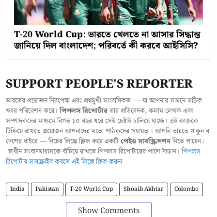
T-20 World Cup: ভারতে খেলতে না আসার সিদ্ধান্ত
জানিয়ে দিল বাংলাদেশ; পরিবর্তে কী করবে আইসিসি?
SUPPORT PEOPLE'S REPORTER
ভারতের প্রয়োজন নিরপেক্ষ এবং প্রশ্নমুখী সাংবাদিকতা — যা আপনার সামনে সঠিক
খবর পরিবেশন করে।
পিপলস রিপোর্টার
তার প্রতিবেদক, কলাম লেখক এবং
সম্পাদকদের মাধ্যমে বিগত ১০ বছর ধরে সেই চেষ্টাই চালিয়ে যাচ্ছে। এই কাজকে
টিকিয়ে রাখতে প্রয়োজন আপনাদের মতো পাঠকদের সহায়তা। আপনি ভারতে থাকুন বা
দেশের বাইরে — নিচের লিঙ্কে ক্লিক করে একটি
পেইড সাবস্ক্রিপশন
নিতে পারেন।
স্বাধীন সংবাদমাধ্যমকে বাঁচিয়ে রাখতে পিপলস রিপোর্টারের পাশে দাঁড়ান।
পিপলস
রিপোর্টার সাবস্ক্রাইব করতে এই লিঙ্কে ক্লিক করুন
India
Pakistan
T-20 World Cup
Shoaib Akhtar
Colombo
Show Comments