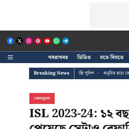
খবরাখবর
ভিডিও
মতে বিমতে
র খোঁজে সিপিআইএম সদর দপ্তরে দিল্লি পুলিশ
Breaking News
অনুমিত ছাড়া কোনও রাজনৈতিক
খেলাধুলো
ISL 2023-24: ১২ বছ
পেয়েছে সেটাও রেফারি