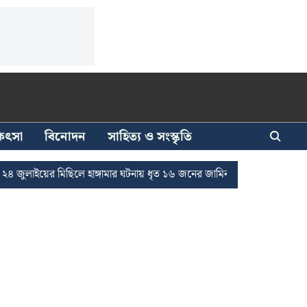
িকিৎসা
বিনোদন
সাহিত্য ও সংস্কৃতি
 মিছিলে হাঙ্গামার ঘটনায় ধৃত ১৬ জনের জামিন
দুর্নীতি দমনে রাজ্যে চালু চা