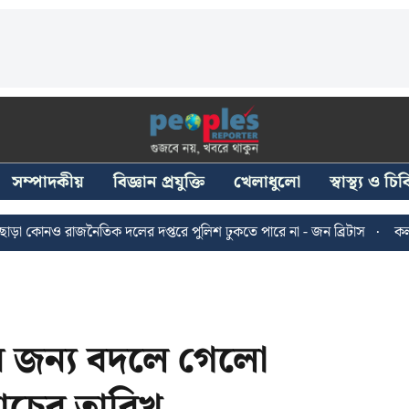
সম্পাদকীয়
বিজ্ঞান প্রযুক্তি
খেলাধুলো
স্বাস্থ্য ও চ
াজনৈতিক দলের দপ্তরে পুলিশ ঢুকতে পারে না - জন ব্রিটাস
কলকাতায় ২৪ জ
র জন্য বদলে গেলো
াচের তারিখ