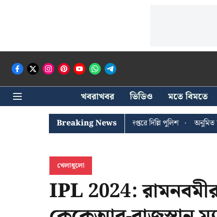
খবরাখবর
ভিডিও
মতে বিমতে
ী ঘোষের খোঁজে সিপিআইএম সদর দপ্তরে দিল্লি পুলিশ
Breaking News
অনুমিত ছাড়া কোনও র
খেলাধুলো
IPL 2024: রামনবমী
কেকেআর-রাজস্থান ম্য