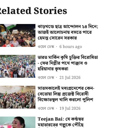
elated Stories
ঝাড়খন্ডে ছাত্র আন্দোলন ১৪ দিনে;
আজই আলোচনায় বসতে পারে
হেমন্ত সোরেন সরকার
ওয়েব ডেস্ক
6 hours ago
ভারত মার্কিন কৃষি চুক্তির বিরোধিতা
- ফের দিল্লীর পথে পাঞ্জাব ও
হরিয়ানার কৃষকরা
ওয়েব ডেস্ক
21 Jul 2026
সাতসকালেই মধ্যপ্রদেশের কেন-
বেতোয়া লিঙ্ক প্রজেক্ট বিরোধী
বিক্ষোভস্থল খালি করলো পুলিশ
ওয়েব ডেস্ক
19 Jul 2026
Teejan Bai: যে কণ্ঠস্বর
মহাভারতের গল্পকে পৌঁছে