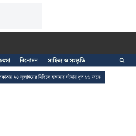
িকিৎসা
বিনোদন
সাহিত্য ও সংস্কৃতি
ুলাইয়ের মিছিলে হাঙ্গামার ঘটনায় ধৃত ১৬ জনের জামিন
দুর্নীতি দমনে রাজ্যে