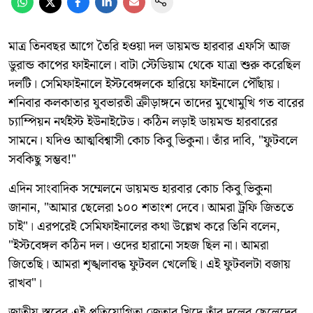
মাত্র তিনবছর আগে তৈরি হওয়া দল ডায়মন্ড হারবার এফসি আজ
ডুরান্ড কাপের ফাইনালে। বাটা স্টেডিয়াম থেকে যাত্রা শুরু করেছিল
দলটি। সেমিফাইনালে ইস্টবেঙ্গলকে হারিয়ে ফাইনালে পৌঁছায়।
শনিবার কলকাতার যুবভারতী ক্রীড়াঙ্গনে তাদের মুখোমুখি গত বারের
চ্যাম্পিয়ন নর্থইস্ট ইউনাইটেড। কঠিন লড়াই ডায়মন্ড হারবারের
সামনে। যদিও আত্মবিশ্বাসী কোচ কিবু ভিকুনা। তাঁর দাবি, "ফুটবলে
সবকিছু সম্ভব!"
এদিন সাংবাদিক সম্মেলনে ডায়মন্ড হারবার কোচ কিবু ভিকুনা
জানান, "আমার ছেলেরা ১০০ শতাংশ দেবে। আমরা ট্রফি জিততে
চাই"। এরপরেই সেমিফাইনালের কথা উল্লেখ করে তিনি বলেন,
"ইস্টবেঙ্গল কঠিন দল। ওদের হারানো সহজ ছিল না। আমরা
জিতেছি। আমরা শৃঙ্খলাবদ্ধ ফুটবল খেলেছি। এই ফুটবলটা বজায়
রাখব"।
জাতীয় স্তরের এই প্রতিযোগিতা জেতার খিদে তাঁর দলের ছেলেদের