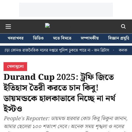
খবরাখবর
ভিডিও
মতে বিমতে
সম্পাদকীয়
বিজ্ঞান প্রযুক্তি
নও রাজনৈতিক দলের দপ্তরে পুলিশ ঢুকতে পারে না - জন ব্রিটাস
কলকাতায় ২৪ জুলাইয়
খেলাধুলো
Durand Cup 2025: ট্রফি জিতে
ইতিহাস তৈরী করতে চান কিবু!
ডায়মন্ডকে হালকাভাবে নিচ্ছে না নর্থ
ইস্টও
People's Reporter: ডায়মন্ড হারবার কোচ কিবু ভিকুনা জানান,
আমার ছেলেরা ১০০ শতাংশ দেবে। অনেক সময় শৃঙ্খলা ও দলের