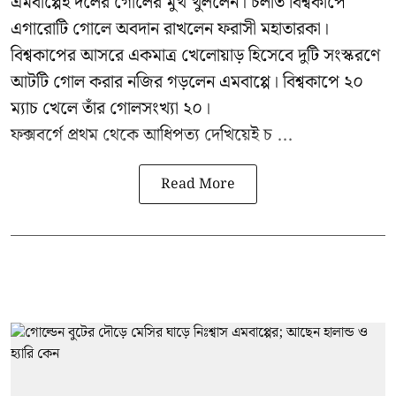
এমবাপ্পেই দলের গোলের মুখ খুললেন। চলতি বিশ্বকাপে
এগারোটি গোলে অবদান রাখলেন ফরাসী মহাতারকা।
বিশ্বকাপের আসরে একমাত্র খেলোয়াড় হিসেবে দুটি সংস্করণে
আটটি গোল করার
নজির গড়লেন এমবাপ্পে
। বিশ্বকাপে ২০
ম্যাচ খেলে তাঁর গোলসংখ্যা ২০।
ফক্সবর্গে প্রথম থেকে আধিপত্য দেখিয়েই চ ...
Read More