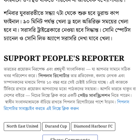
ফাইনালে উপস্থিত থাকতে পারবেন না অভিষেক বন্দ্যোপাধ্যায়।
শনিবার যুবভারতীতে সন্ধ্যা ৭টা থেকে শুরু হবে ডুরান্ড কাপ
ফাইনাল। ৯০ মিনিট পর্যন্ত খেলা ড্র হলে অতিরিক্ত সময়ের খেলা
হবে না। সরাসরি ট্রাইব্রেকারে নেওয়া হবে সিদ্ধান্ত। সোনি স্পোর্টস
চ্যানেল ও সোনি লিভ অ্যাপে সরাসরি দেখা যাবে খেলা।
SUPPORT PEOPLE'S REPORTER
ভারতের প্রয়োজন নিরপেক্ষ এবং প্রশ্নমুখী সাংবাদিকতা — যা আপনার সামনে সঠিক
খবর পরিবেশন করে।
পিপলস রিপোর্টার
তার প্রতিবেদক, কলাম লেখক এবং
সম্পাদকদের মাধ্যমে বিগত ১০ বছর ধরে সেই চেষ্টাই চালিয়ে যাচ্ছে। এই কাজকে
টিকিয়ে রাখতে প্রয়োজন আপনাদের মতো পাঠকদের সহায়তা। আপনি ভারতে থাকুন বা
দেশের বাইরে — নিচের লিঙ্কে ক্লিক করে একটি
পেইড সাবস্ক্রিপশন
নিতে পারেন।
স্বাধীন সংবাদমাধ্যমকে বাঁচিয়ে রাখতে পিপলস রিপোর্টারের পাশে দাঁড়ান।
পিপলস
রিপোর্টার সাবস্ক্রাইব করতে এই লিঙ্কে ক্লিক করুন
North East United
Durand Cup
Diamond Harbour FC