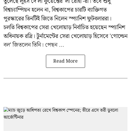
তুলেছে লুইস দে লা ফুয়েন্তের 'লা রোহা'-রা। তবে শুধু
বিশ্বচ্যাম্পিয়ন হলেন না, বিশ্বকাপের চারটি ব্যাক্তিগত
পুরস্কারের তিনটিই জিতে নিলেন স্প্যানিশ ফুটবলাররা।
চলতি বিশ্বকাপের সেরা খেলোয়াড় নির্বাচিত হয়েছেন স্প্যানিশ
অধিনায়ক রদ্রি। টুর্নামেন্টের সেরা খেলোয়াড় হিসেবে 'গোল্ডেন
বল' জিতলেন তিনি। পেছন ...
Read More