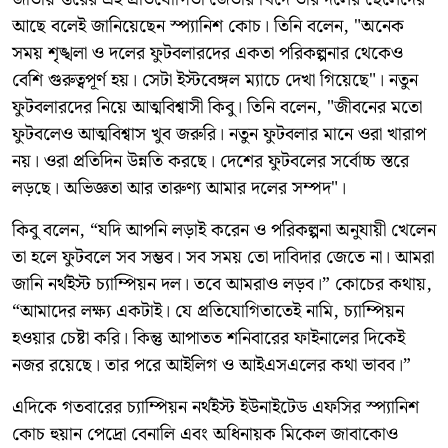
আছে বলেই জানিয়েছেন স্প্যানিশ কোচ। তিনি বলেন, "অনেক
সময় শৃঙ্খলা ও দলের ফুটবলারদের একতা পরিকল্পনার থেকেও
বেশি গুরুত্বপূর্ণ হয়। সেটা ইস্টবেঙ্গল ম্যাচে দেখা গিয়েছে"। নতুন
ফুটবলারদের নিয়ে আত্মবিশ্বাসী কিবু। তিনি বলেন, "জীবনের মতো
ফুটবলেও আত্মবিশ্বাস খুব জরুরি। নতুন ফুটবলার মানে ওরা খারাপ
নয়। ওরা প্রতিদিন উন্নতি করছে। দেশের ফুটবলের সর্বোচ্চ স্তরে
লড়ছে। অভিজ্ঞতা আর তারুণ্য আমার দলের সম্পদ"।
কিবু বলেন, “যদি আপনি লড়াই করেন ও পরিকল্পনা অনুযায়ী খেলেন
তা হলে ফুটবলে সব সম্ভব। সব সময় তো দাবিদার জেতে না। আমরা
জানি নর্থইস্ট চ্যাম্পিয়ন দল। তবে আমরাও লড়ব।” কোচের কথায়,
“আমাদের লক্ষ্য একটাই। যে প্রতিযোগিতাতেই নামি, চ্যাম্পিয়ন
হওয়ার চেষ্টা করি। কিন্তু আপাতত শনিবারের ফাইনালের দিকেই
নজর রয়েছে। তার পরে আইলিগ ও আইএসএলের কথা ভাবব।”
এদিকে গতবারের চ্যাম্পিয়ন নর্থইস্ট ইউনাইটেড এফসির স্প্যানিশ
কোচ হুয়ান পেদ্রো বেনালি এবং অধিনায়ক মিকেল জাবাকোও