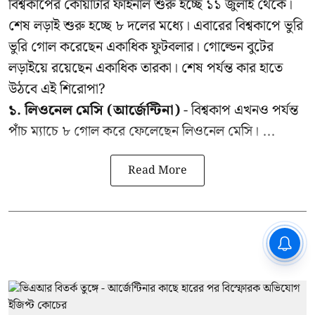
বিশ্বকাপের কোয়ার্টার ফাইনাল শুরু হচ্ছে ১১ জুলাই থেকে।
শেষ লড়াই শুরু হচ্ছে ৮ দলের মধ্যে। এবারের বিশ্বকাপে ভুরি
ভুরি গোল করেছেন একাধিক ফুটবলার। গোল্ডেন বুটের
লড়াইয়ে রয়েছেন একাধিক তারকা। শেষ পর্যন্ত কার হাতে
উঠবে এই শিরোপা?
১. লিওনেল মেসি (আর্জেন্টিনা)
- বিশ্বকাপ এখনও পর্যন্ত
পাঁচ ম্যাচে ৮ গোল করে ফেলেছেন লিওনেল মেসি। ...
Read More
CPIM: ৬০ লক্ষ নাম বিবেচনাধীন রেখে
ভোট ঘোষণার প্রতিবাদ - আদালতের
দ্বারস্থ হবে সিপিআইএম