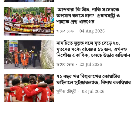
'আপনারা কি ভীত, নাকি সংসদকে
অপমান করতে চান?' প্রধানমন্ত্রী ও
শাহকে প্রশ্ন খাড়গের
ওয়েব ডেস্ক
04 Aug 2026
নামচিতে সুড়ঙ্গ ধসে মৃত বেড়ে ২০,
মৃতদের মধ্যে রাজ্যের ১১ জন, এখনও
নিখোঁজ একাধিক, চলছে উদ্ধার অভিযান
ওয়েব ডেস্ক
22 Jul 2026
৭২ বছর পর বিশ্বকাপের কোয়ার্টার
ফাইনালে সুইজারল্যান্ড, বিদায় কলম্বিয়ার
সুদীপ্ত চৌধুরী
08 Jul 2026