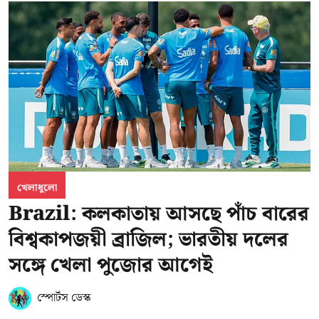
খেলাধুলো
Brazil: কলকাতায় আসছে পাঁচ বারের
বিশ্বকাপজয়ী ব্রাজিল; ভারতীয় দলের
সঙ্গে খেলা পুজোর আগেই
স্পোর্টস ডেস্ক