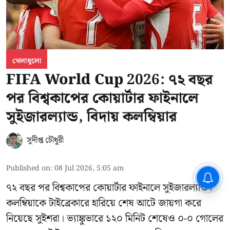
খেলাধুলো
FIFA World Cup 2026: ৭২ বছর
পর বিশ্বকাপের কোয়ার্টার ফাইনালে
সুইজারল্যান্ড, বিদায় কলম্বিয়ার
সুদীপ্ত চৌধুরী
Published on
:
08 Jul 2026, 5:05 am
CPIM: ৬০ লক্ষ নাম বিবেচনাধীন রেখে
ভোট ঘোষণার প্রতিবাদ - আদালতের
৭২ বছর পর বিশ্বকাপের কোয়ার্টার ফাইনালে সুইজারল্যান্ড।
দ্বারস্থ হবে সিপিআইএম
কলম্বিয়াকে টাইব্রেকারে হারিয়ে শেষ আটে জায়গা করে
নিয়েছে সুইশরা। ভ্যাঙ্কুভারে ১২০ মিনিট শেষেও ০-০ গোলের