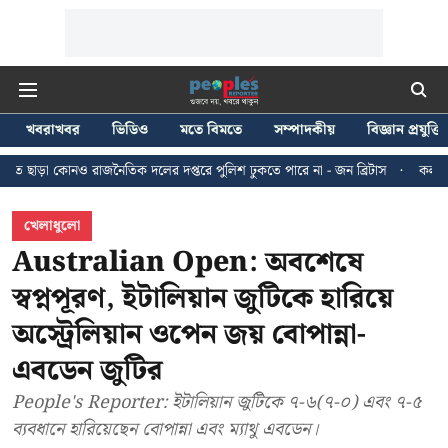
খবরাখবর
ভিডিও
মতে বিমতে
সম্পাদকীয়
বিজ্ঞান প্রযুক্তি
ৈতিক দলের দপ্তরে পুলিশ ঢুকতে পারে না - জন ব্রিটাস
কলকাতায় ২৪ জুলাইয়ের মিছ
খেলাধুলো
Australian Open: অবশেষে
স্বপ্নপূরণ, ইটালিয়ান জুটিকে হারিয়ে
অস্ট্রেলিয়ান ওপেন জয় বোপান্না-
এবডেন জুটির
People's Reporter: ইটালিয়ান জুটিকে ৭-৬(৭-০) এবং ৭-৫
ব্যবধানে হারিয়েছেন বোপান্না এবং ম্যাথু এবডেন।