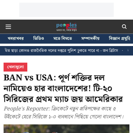
খবরাখবর
ভিডিও
মতে বিমতে
সম্পাদকীয়
বিজ্ঞান প্রযুক্তি
জনৈতিক দলের দপ্তরে পুলিশ ঢুকতে পারে না - জন ব্রিটাস
কলকাতায় ২৪ জুলাইয়ের ম
খেলাধুলো
BAN vs USA: পূর্ণ শক্তির দল
নামিয়েও হার বাংলাদেশের! টি-২০
সিরিজের প্রথম ম্যাচ জয় আমেরিকার
People's Reporter: ক্রিকেটে নতুন প্রতিপক্ষের কাছে ৫
উইকেটে হেরে সিরিজে ১-০ ব্যবধানে পিছিয়ে গেলো বাংলাদেশ।