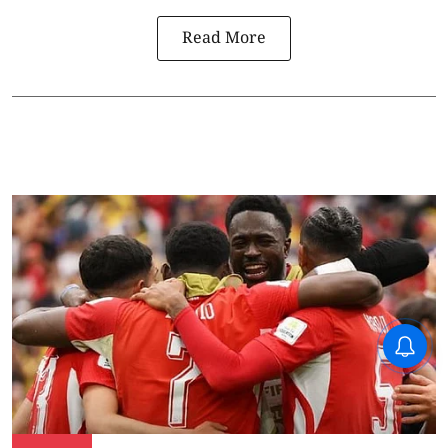
Read More
CPIM: ৬০ লক্ষ নাম বিবেচনাধীন রেখে
ভোট ঘোষণার প্রতিবাদ - আদালতের
দ্বারস্থ হবে সিপিআইএম