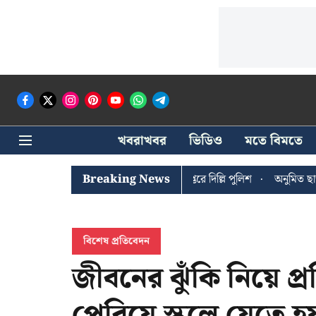
খবরাখবর
ভিডিও
মতে বিমতে
 ঘোষের খোঁজে সিপিআইএম সদর দপ্তরে দিল্লি পুলিশ
Breaking News
অনুমিত ছাড়া কোনও রা
বিশেষ প্রতিবেদন
জীবনের ঝুঁকি নিয়ে প্
পেরিয়ে স্কুলে যেতে হয়,