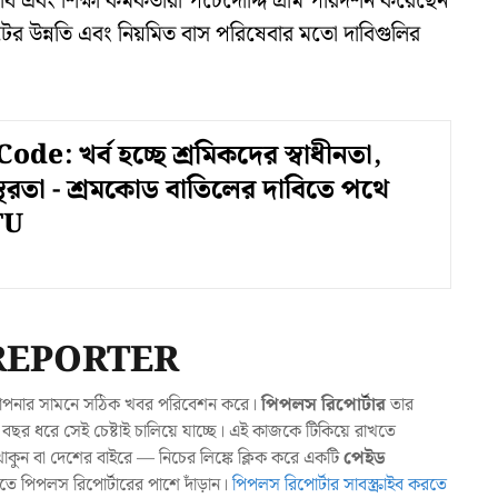
নিধি এবং শিক্ষা কর্মকর্তারা পচেদোদ্দি গ্রাম পরিদর্শন করেছেন
াঘাটের উন্নতি এবং নিয়মিত বাস পরিষেবার মতো দাবিগুলির
e: খর্ব হচ্ছে শ্রমিকদের স্বাধীনতা,
থিরতা - শ্রমকোড বাতিলের দাবিতে পথে
TU
REPORTER
যা আপনার সামনে সঠিক খবর পরিবেশন করে।
পিপলস রিপোর্টার
তার
ছর ধরে সেই চেষ্টাই চালিয়ে যাচ্ছে। এই কাজকে টিকিয়ে রাখতে
ুন বা দেশের বাইরে — নিচের লিঙ্কে ক্লিক করে একটি
পেইড
াখতে পিপলস রিপোর্টারের পাশে দাঁড়ান।
পিপলস রিপোর্টার সাবস্ক্রাইব করতে