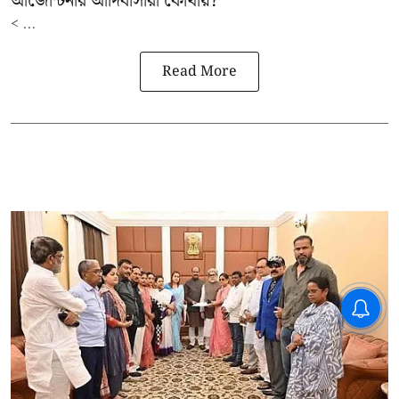
আর্জেন্টিনার আদিবাসীরা কোথায়?
< ...
Read More
CPIM: ৬০ লক্ষ নাম বিবেচনাধীন রেখে
ভোট ঘোষণার প্রতিবাদ - আদালতের
দ্বারস্থ হবে সিপিআইএম