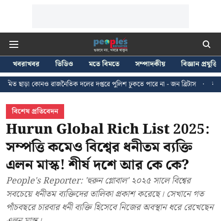
খবরাখবর
ভিডিও
মতে বিমতে
সম্পাদকীয়
বিজ্ঞান প্রযুক্তি
াজনৈতিক দলের দপ্তরে পুলিশ ঢুকতে পারে না - জন ব্রিটাস
কলকাতায় ২৪ জুলাইয়ের 
বিশেষ প্রতিবেদন
Hurun Global Rich List 2025:
সম্পত্তি কমেও বিশ্বের ধনীতম ব্যক্তি
এলন মাস্ক! শীর্ষ দশে আর কে কে?
People's Reporter: 'হুরুন গ্লোবাল' ২০২৫ সালে বিশ্বের
সবচেয়ে ধনীতম ব্যক্তিদের তালিকা প্রকাশ করেছে। সেখানে গত
পাঁচবছরে চারবার ধনী ব্যক্তি হিসেবে নিজের অবস্থান ধরে রেখেছেন
এলন মাস্ক।