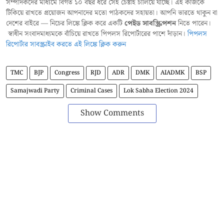
সম্পাদকদের মাধ্যমে বিগত ১০ বছর ধরে সেই চেষ্টাই চালিয়ে যাচ্ছে। এই কাজকে
টিকিয়ে রাখতে প্রয়োজন আপনাদের মতো পাঠকদের সহায়তা। আপনি ভারতে থাকুন বা
দেশের বাইরে — নিচের লিঙ্কে ক্লিক করে একটি
পেইড সাবস্ক্রিপশন
নিতে পারেন।
স্বাধীন সংবাদমাধ্যমকে বাঁচিয়ে রাখতে পিপলস রিপোর্টারের পাশে দাঁড়ান।
পিপলস
রিপোর্টার সাবস্ক্রাইব করতে এই লিঙ্কে ক্লিক করুন
TMC
BJP
Congress
RJD
ADR
DMK
AIADMK
BSP
Samajwadi Party
Criminal Cases
Lok Sabha Election 2024
Show Comments