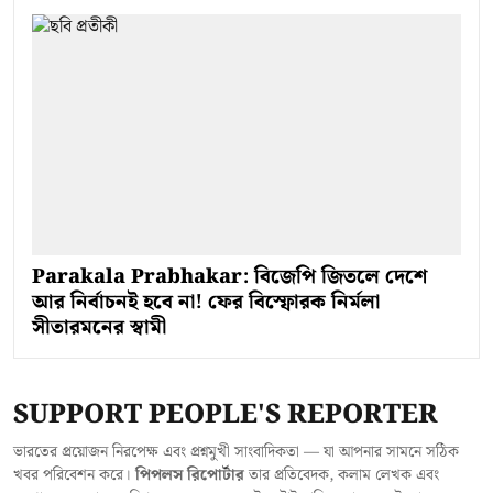
Parakala Prabhakar: বিজেপি জিতলে দেশে
আর নির্বাচনই হবে না! ফের বিস্ফোরক নির্মলা
সীতারমনের স্বামী
SUPPORT PEOPLE'S REPORTER
ভারতের প্রয়োজন নিরপেক্ষ এবং প্রশ্নমুখী সাংবাদিকতা — যা আপনার সামনে সঠিক
খবর পরিবেশন করে।
পিপলস রিপোর্টার
তার প্রতিবেদক, কলাম লেখক এবং