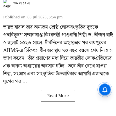
তমাল বোস
Published on
:
06 Jul 2026, 5:54 pm
ভারত হারাল তার অন্যতম শ্রেষ্ঠ লোকসংস্কৃতির দূতকে।
পদ্মবিভূষণ সম্মানপ্রাপ্ত কিংবদন্তী পাণ্ডবানী শিল্পী ড. তীজন বাঈ
৫ জুলাই ২০২৬ সালে, দীর্ঘদিনের অসুস্থতার পর রায়পুরের
AIIMS-এ চিকিৎসাধীন অবস্থায় ৭০ বছর বয়সে শেষ নিঃশ্বাস
ত্যাগ করেন। তাঁর প্রয়াণের মধ্য দিয়ে ভারতীয় লোকঐতিহ্যের
এক অনন্য অধ্যায়ের অবসান ঘটল। তবে তাঁর রেখে যাওয়া
শিল্প, সংগ্রাম এবং সাংস্কৃতিক উত্তরাধিকার আগামী প্রজন্মকে
যুগের পর ...
CPIM: ৬০ লক্ষ নাম বিবেচনাধীন রেখে
ভোট ঘোষণার প্রতিবাদ - আদালতের
Read More
দ্বারস্থ হবে সিপিআইএম