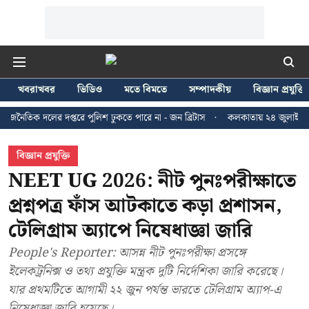
খবরাখবর
ভিডিও
মতে বিমতে
সম্পাদকীয়
বিজ্ঞান প্রযুক্তি
লের দপ্তরে পুলিশ ঢুকতে পারে না - জন ব্রিটাস
কলকাতায় ২৪ জুলাইয়ের মিছিলে হা
বিজ্ঞান প্রযুক্তি
NEET UG 2026: নীট পুনঃপরীক্ষাতে
প্রশ্নপত্র ফাঁস আটকাতে কড়া প্রশাসন,
টেলিগ্রাম অ্যাপে নিষেধাজ্ঞা জারি
People's Reporter: আসন্ন নীট পুনঃপরীক্ষা প্রসঙ্গে
ইলেকট্রনিক্স ও তথ্য প্রযুক্তি মন্ত্রক দুটি নির্দেশিকা জারি করেছে।
যার প্রথমটিতে আগামী ২২ জুন পর্যন্ত ভারতে টেলিগ্রাম অ্যাপ-এ
নিষেধাজ্ঞা জারি হয়েছে।