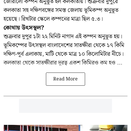
জোরালো কম্পন অনুভূত হল কলকাতায়। শুক্রবার দুপুরে
কলকাতা সহ দক্ষিণবঙ্গের সমস্ত জেলায় ভূমিকম্প অনুভূত
হয়েছে। রিখটার স্কেলে কম্পনের মাত্রা ছিল ৫.৩।
কোথায় উৎসস্থল?
শুক্রবার দুপুর ১টা ২২ মিনিট নাগাদ এই কম্পন অনুভূত হয়।
ভূমিকম্পের উৎসস্থল বাংলাদেশের সাতক্ষীরা থেকে ১৭ কিমি
দক্ষিণ-পূর্ব এলাকায়, মাটি থেকে মাত্র ১০ কিলোমিটার নীচে।
কলকাতা থেকে সাতক্ষীরার দূরত্ব একশ কিমিরও কম হও ...
Read More