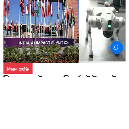
বিজ্ঞান প্রযুক্তি
চিনা রোবোট কুকুর বিতর্ক, ইন্টারনেট
বিভ্রাট - এআই সম্মেলনে ঘটনার
ঘনঘটা; ক্ষমা চাইলেন মন্ত্রী
ওয়েব ডেস্ক
Published on
:
19 Feb 2026, 7:30 am