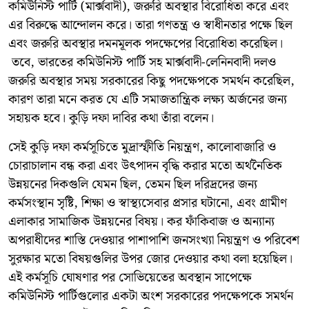
কমিউনিস্ট পার্টি (মার্ক্সবাদী), জরুরি অবস্থার বিরোধিতা করে এবং
এর বিরুদ্ধে আন্দোলন করে। তারা গণতন্ত্র ও স্বাধীনতার পক্ষে ছিল
এবং জরুরি অবস্থার দমনমূলক পদক্ষেপের বিরোধিতা করেছিল।
তবে, ভারতের কমিউনিস্ট পার্টি সহ মার্ক্সবাদী-লেনিনবাদী দলও
জরুরি অবস্থার সময় সরকারের কিছু পদক্ষেপকে সমর্থন করেছিল,
কারণ তারা মনে করত যে এটি সমাজতান্ত্রিক লক্ষ্য অর্জনের জন্য
সহায়ক হবে। কুড়ি দফা দাবির কথা তাঁরা বলেন।
সেই কুড়ি দফা কর্মসূচিতে মুদ্রাস্ফীতি নিয়ন্ত্রণ, কালোবাজারি ও
চোরাচালান বন্ধ করা এবং উৎপাদন বৃদ্ধি করার মতো অর্থনৈতিক
উন্নয়নের দিকগুলি যেমন ছিল, তেমন ছিল দরিদ্রদের জন্য
কর্মসংস্থান সৃষ্টি, শিক্ষা ও স্বাস্থ্যসেবার প্রসার ঘটানো, এবং গ্রামীণ
এলাকার সামাজিক উন্নয়নের বিষয়। কর ফাঁকিবাজ ও অন্যান্য
অপরাধীদের শাস্তি দেওয়ার পাশাপাশি জনসংখ্যা নিয়ন্ত্রণ ও পরিবেশ
সুরক্ষার মতো বিষয়গুলির উপর জোর দেওয়ার কথা বলা হয়েছিল।
এই কর্মসূচি ঘোষণার পর সোভিয়েতের অবস্থান সাপেক্ষে
কমিউনিস্ট পার্টিগুলোর একটা অংশ সরকারের পদক্ষেপকে সমর্থন