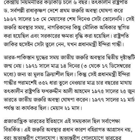
কেন্দ্রীয় নিয়মনীতির কড়াকড়ি চলে ৬ বছর। তৎকালীন রাষ্ট্রপতি
ড. সর্বপল্লী রাধাকৃষ্ণণ দেশে প্রথম জরুরি অবস্থা ঘোষণা করে
১৯৬৭ সালের ১৩ মে মেয়াদের শেষ দিনেও সেটা তোলেননি। সেই
জরুরি অবস্থার সময়, নাগরিকদের কিছু মৌলিক অধিকার স্থগিত
করা হয়েছিল এবং সরকারের ক্ষমতা বৃদ্ধি করা হয়েছিল। রাষ্ট্রপতি
জাকির হুসেইন সেটা তুলে নেন, যখন প্রধানমন্ত্রী ইন্দিরা গান্ধী।
ভারত-পাকিস্তান যুদ্ধের সময় জাতীয় জরুরি অবস্থার দ্বিতীয় দৃষ্টান্তটি
জন্ম নেয়। ১৯৭১ সালে মাত্র ১৪ দিনের (৩ থেকে ১৭ ডিসেম্বরের
মধ্যে) জন্য তা মূলত ক্রিয়াশীল ছিল। কিন্তু সেই প্রধানমন্ত্রী ইন্দিরা
গান্ধীর পরামর্শেই ৩৫২ ধারা তুলে নেওয়ার মাত্র চার বছরের মাথায়
তৎকালীন রাষ্ট্রপতি ফখরুদ্দীন আলী আহমেদ ১৯৭৫ সালের ২৫ জুন
ভারতে জাতীয় জরুরি অবস্থা ঘোষণা করেন। ১৯৭৭ সালের ২১ মার্চ
পর্যন্ত তা কার্যকর ছিল। মেয়াদ ২১ মাস।
প্রজাতান্ত্রিক ভারতের ইতিহাসে এই সময়কাল ছিল সর্বাপেক্ষা
বিতর্কিত। এই জরুরি অবস্থার প্রধান কারণ বহিরাগত আগ্রাসন নয়,
বরং অভ্যন্তরীণ গোলযোগ। অভ্যন্তরীণ গোলযোগে ভারতের