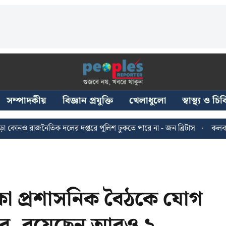
সম্পাদকীয়
বিজ্ঞান প্রযুক্তি
খেলাধুলো
স্বাস্থ্য ও চ
াজনৈতিক দলের দপ্তরে পুলিশ ঢুকতে পারে না - জন ব্রিটাস
কলকাতায় ২৪ জু
াকা প্রশাসনিক বৈঠকে যোগ
ের, রয়েছেন আরও ২