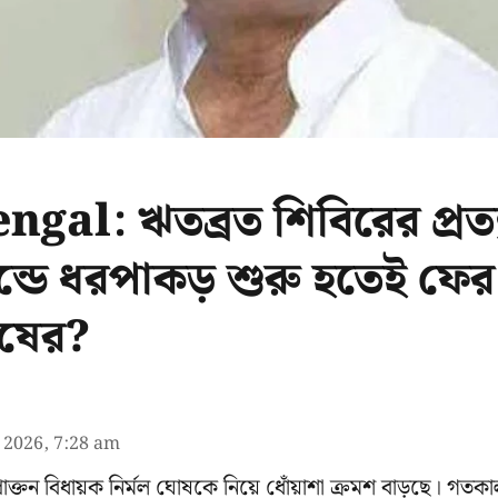
gal: ঋতব্রত শিবিরের প্রত্য
ন্ডে ধরপাকড় শুরু হতেই ফের
োষের?
l 2026, 7:28 am
্রাক্তন বিধায়ক নির্মল ঘোষকে নিয়ে ধোঁয়াশা ক্রমশ বাড়ছে। গতকাল 