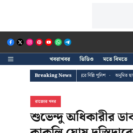
খবরাখবর
ভিডিও
মতে বিমতে
ী ঘোষের খোঁজে সিপিআইএম সদর দপ্তরে দিল্লি পুলিশ
Breaking News
অনুমিত ছাড়া কোনও র
রাজ্যের খবর
শুভেন্দু অধিকারীর ড
কাকলি ঘোষ দস্তিদার