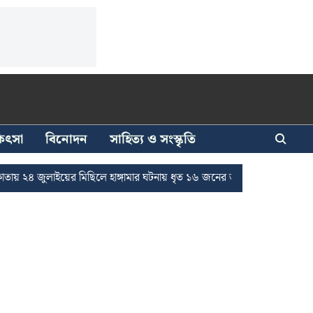
িকিৎসা
বিনোদন
সাহিত্য ও সংস্কৃতি
লাইয়ের মিছিলে হাঙ্গামার ঘটনায় ধৃত ১৬ জনের জামিন
দুর্নীতি দমনে রাজ্যে