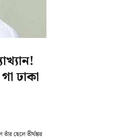
াখ্যান!
 গা ঢাকা
তাঁর ছেলে তীর্থঙ্কর