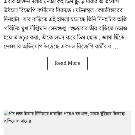
এবার প্রাক্তন দলীয় নেতাকেই ডিম ছুঁড়ে মারার অভিযোগ
উঠলো বিজেপি কর্মীদের বিরুদ্ধে। ঘটনাস্থল কোচবিহারের
দিনহাটা। যার বাড়িতে এই হামলা চলেছে তিনি দিনহাটার অতি
পরিচিত মুখ
দীপ্তিমান সেনগুপ্ত
।
শুক্রবার তাঁর বাড়িতে চড়াও
হয়ে ভাঙচুর করা, তাঁকে লক্ষ্য করে ডিম ছোড়া, জামা ছিঁড়ে
দেওয়ার অভিযোগ উঠেছে একদল বিজেপি কর্মীর ব ...
Read More