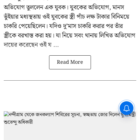
অভিযোগ তুললেন এক যুবক। যুবকের অভিযোগ, মানস
ভুঁইয়ার মধ্যস্থতায় ওই যুবকের স্ত্রী পাঁচ লক্ষ টাকার বিনিময়ে
চাকরি পেয়েছিলেন। যদিও দু’মাস চাকরি করার পর তাঁর
স্ত্রীকে বরখাস্ত করা হয়। যা নিয়ে সবং থানায় লিখিত অভিযোগ
দায়ের করেছেন ওই য ...
Read More
CPIM: ৬০ লক্ষ নাম বিবেচনাধীন রেখে
ভোট ঘোষণার প্রতিবাদ - আদালতের
দ্বারস্থ হবে সিপিআইএম