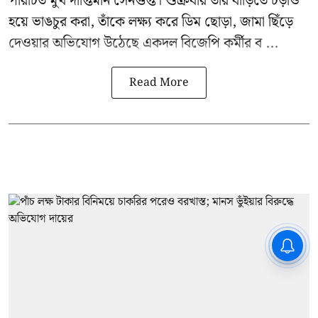
পরিচিত মুখ
দীপ্তিমান সেনগুপ্ত
।
শুক্রবার তাঁর বাড়িতে চড়াও
হয়ে ভাঙচুর করা, তাঁকে লক্ষ্য করে ডিম ছোড়া, জামা ছিঁড়ে
দেওয়ার অভিযোগ উঠেছে একদল বিজেপি কর্মীর ব ...
Read More
CPIM: ৬০ লক্ষ নাম বিবেচনাধীন রেখে
ভোট ঘোষণার প্রতিবাদ - আদালতের
দ্বারস্থ হবে সিপিআইএম