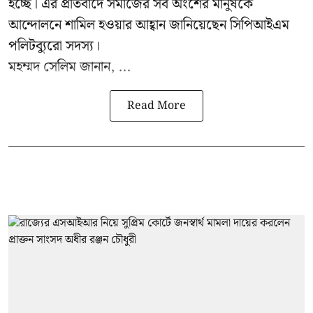
হচ্ছে। এর প্রতিবাদে সমাজের সব অংশের মানুষকে
আন্দোলনে শামিল হওয়ার আহ্বান জানিয়েছেন সিপিআইএম
পলিটব্যুরো সদস্য।
মহম্মদ সেলিম জানান, ...
Read More