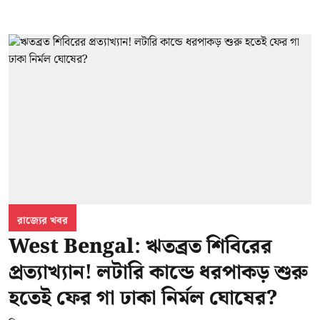
রাজ্যের খবর
West Bengal: ঋতব্রত শিবিরের
প্রত্যাখ্যান! লটারি কান্ডে ধরপাকড় শুরু
হতেই ফের গা ঢাকা নির্মল ঘোষের?