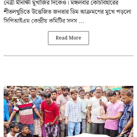
নেত্রী মীনাক্ষী মুখার্জির
দিকেও। মঙ্গলবার কোচবিহারের
শীতলখুচিতে উত্তেজিত জনতার ডিম আক্রমণের মুখে পড়লো
সিপিআইএম কেন্দ্রীয় কমিটির সদস ...
Read More