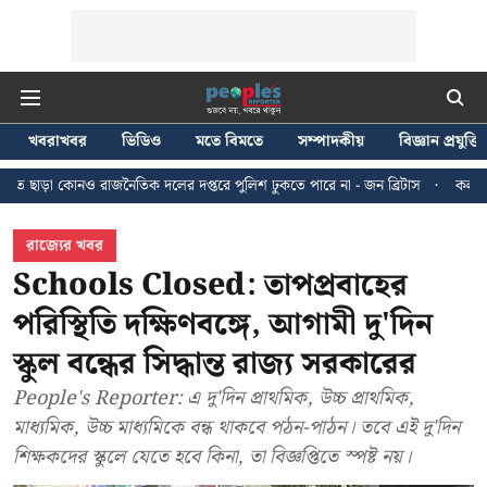
খবরাখবর
ভিডিও
মতে বিমতে
সম্পাদকীয়
বিজ্ঞান প্রযুক্তি
জনৈতিক দলের দপ্তরে পুলিশ ঢুকতে পারে না - জন ব্রিটাস
কলকাতায় ২৪ জুলাইয়ের ম
রাজ্যের খবর
Schools Closed: তাপপ্রবাহের
পরিস্থিতি দক্ষিণবঙ্গে, আগামী দু'দিন
স্কুল বন্ধের সিদ্ধান্ত রাজ্য সরকারের
People's Reporter: এ দু'দিন প্রাথমিক, উচ্চ প্রাথমিক,
মাধ্যমিক, উচ্চ মাধ্যমিকে বন্ধ থাকবে পঠন-পাঠন। তবে এই দু'দিন
শিক্ষকদের স্কুলে যেতে হবে কিনা, তা বিজ্ঞপ্তিতে স্পষ্ট নয়।