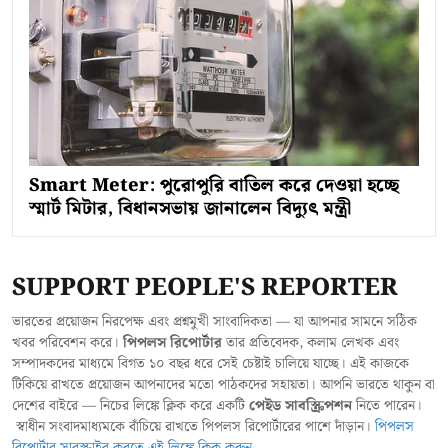
Smart Meter: পুরোপুরি বাতিল করে দেওয়া হচ্ছে
স্মার্ট মিটার, বিধানসভায় জানালেন বিদ্যুৎ মন্ত্রী
SUPPORT PEOPLE'S REPORTER
ভারতের প্রয়োজন নিরপেক্ষ এবং প্রশ্নমুখী সাংবাদিকতা — যা আপনার সামনে সঠিক
খবর পরিবেশন করে।
পিপলস রিপোর্টার
তার প্রতিবেদক, কলাম লেখক এবং
সম্পাদকদের মাধ্যমে বিগত ১০ বছর ধরে সেই চেষ্টাই চালিয়ে যাচ্ছে। এই কাজকে
টিকিয়ে রাখতে প্রয়োজন আপনাদের মতো পাঠকদের সহায়তা। আপনি ভারতে থাকুন বা
দেশের বাইরে — নিচের লিঙ্কে ক্লিক করে একটি
পেইড সাবস্ক্রিপশন
নিতে পারেন।
স্বাধীন সংবাদমাধ্যমকে বাঁচিয়ে রাখতে পিপলস রিপোর্টারের পাশে দাঁড়ান।
পিপলস
রিপোর্টার সাবস্ক্রাইব করতে এই লিঙ্কে ক্লিক করুন