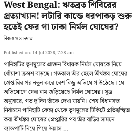
West Bengal: ঋতব্রত শিবিরের
প্রত্যাখ্যান! লটারি কান্ডে ধরপাকড় শুরু
হতেই ফের গা ঢাকা নির্মল ঘোষের?
নিজস্ব সংবাদদাতা
Published on
:
14 Jul 2026, 7:28 am
পানিহাটির তৃণমূলের প্রাক্তন বিধায়ক নির্মল ঘোষকে নিয়ে
ধোঁয়াশা ক্রমশ বাড়ছে। গতকাল তাঁর ছেলে তীর্থঙ্কর ঘোষের
গ্রেপ্তারির পর নতুন করে বেশ কিছু অভিযোগ উঠেছে। যে
অভিযোগে ফের নাম জড়িয়েছে নির্মল ঘোষের। সূত্র
অনুসারে, গত দু’দিন তাঁকে দেখা যায়নি। শেষ বিধানসভা
নির্বাচনে পানিহাটি কেন্দ্র থেকে তৃণমূলের টিকিটে প্রতিদ্বন্দ্বিতা
করা তীর্থঙ্কর ঘোষের প্রেপ্তারির পর তাঁর বাড়ির সামনে
ব্যান্ডপার্টি নিয়ে গিয়ে উল্লাস ...