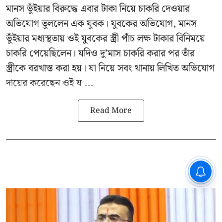
মানস ভুঁইয়ার
বিরুদ্ধে এবার টাকা নিয়ে চাকরি দেওয়ার
অভিযোগ তুললেন এক যুবক। যুবকের অভিযোগ, মানস
ভুঁইয়ার মধ্যস্থতায় ওই যুবকের স্ত্রী পাঁচ লক্ষ টাকার বিনিময়ে
চাকরি পেয়েছিলেন। যদিও দু’মাস চাকরি করার পর তাঁর
স্ত্রীকে বরখাস্ত করা হয়। যা নিয়ে সবং থানায় লিখিত অভিযোগ
দায়ের করেছেন ওই য ...
Read More
CPIM: ৬০ লক্ষ নাম বিবেচনাধীন রেখে
ভোট ঘোষণার প্রতিবাদ - আদালতের
দ্বারস্থ হবে সিপিআইএম