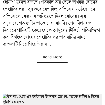
ধোঁয়াশা ক্রমশ বাড়ছে। গতকাল তাঁর ছেলে তীর্থঙ্কর ঘোষের
গ্রেপ্তারির পর নতুন করে বেশ কিছু অভিযোগ উঠেছে। যে
অভিযোগে ফের নাম জড়িয়েছে নির্মল ঘোষের। সূত্র
অনুসারে, গত দু’দিন তাঁকে দেখা যায়নি। শেষ বিধানসভা
নির্বাচনে পানিহাটি কেন্দ্র থেকে তৃণমূলের টিকিটে প্রতিদ্বন্দ্বিতা
করা তীর্থঙ্কর ঘোষের প্রেপ্তারির পর তাঁর বাড়ির সামনে
ব্যান্ডপার্টি নিয়ে গিয়ে উল্লাস ...
Read More