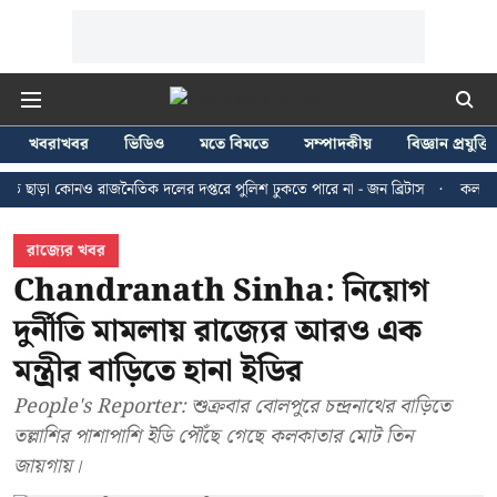
খবরাখবর
ভিডিও
মতে বিমতে
সম্পাদকীয়
বিজ্ঞান প্রযুক্তি
কোনও রাজনৈতিক দলের দপ্তরে পুলিশ ঢুকতে পারে না - জন ব্রিটাস
কলকাতায় ২৪ জুল
রাজ্যের খবর
Chandranath Sinha: নিয়োগ
দুর্নীতি মামলায় রাজ্যের আরও এক
মন্ত্রীর বাড়িতে হানা ইডির
People's Reporter: শুক্রবার বোলপুরে চন্দ্রনাথের বাড়িতে
তল্লাশির পাশাপাশি ইডি পৌঁছে গেছে কলকাতার মোট তিন
জায়গায়।