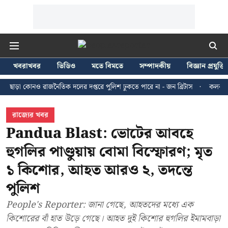
খবরাখবর
ভিডিও
মতে বিমতে
সম্পাদকীয়
বিজ্ঞান প্রযুক্তি
োনও রাজনৈতিক দলের দপ্তরে পুলিশ ঢুকতে পারে না - জন ব্রিটাস
কলকাতায় ২৪ জুলা
রাজ্যের খবর
Pandua Blast: ভোটের আবহে
হুগলির পাণ্ডুয়ায় বোমা বিস্ফোরণ; মৃত
১ কিশোর, আহত আরও ২, তদন্তে
পুলিশ
People's Reporter: জানা গেছে, আহতদের মধ্যে এক
কিশোরের বাঁ হাত উড়ে গেছে। আহত দুই কিশোর হুগলির ইমামবাড়া