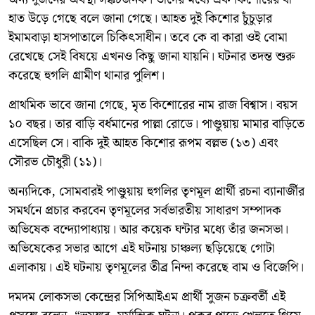
হাত উড়ে গেছে বলে জানা গেছে। আহত দুই কিশোর চুঁচুড়ার
ইমামবাড়া হাসপাতালে চিকিৎসাধীন। তবে কে বা কারা ওই বোমা
রেখেছে সেই বিষয়ে এখনও কিছু জানা যায়নি। ঘটনার তদন্ত শুরু
করেছে হুগলি গ্রামীণ থানার পুলিশ।
প্রাথমিক ভাবে জানা গেছে, মৃত কিশোরের নাম রাজ বিশ্বাস। বয়স
১০ বছর। তার বাড়ি বর্ধমানের পাল্লা রোডে। পাণ্ডুয়ায় মামার বাড়িতে
এসেছিল সে। বাকি দুই আহত কিশোর রূপম বল্লভ (১৩) এবং
সৌরভ চৌধুরী (১১)।
অন্যদিকে, সোমবারই পাণ্ডুয়ায় হুগলির তৃণমূল প্রার্থী রচনা ব্যানার্জীর
সমর্থনে প্রচার করবেন তৃণমূলের সর্বভারতীয় সাধারণ সম্পাদক
অভিষেক বন্দ্যোপাধ্যায়। আর কয়েক ঘন্টার মধ্যে তাঁর জনসভা।
অভিষেকের সভার আগে এই ঘটনায় চাঞ্চল্য ছড়িয়েছে গোটা
এলাকায়। এই ঘটনায় তৃণমূলের তীব্র নিন্দা করেছে বাম ও বিজেপি।
দমদম লোকসভা কেন্দ্রের সিপিআইএম প্রার্থী সুজন চক্রবর্তী এই