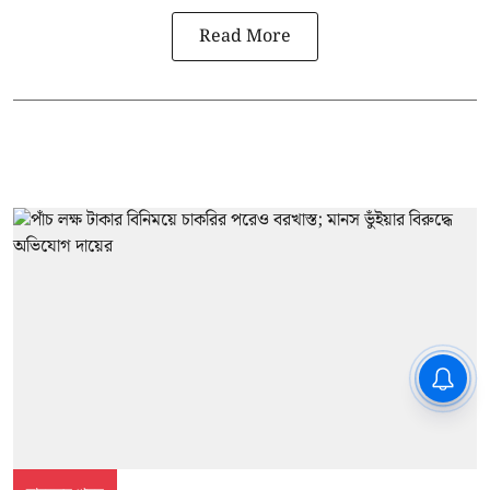
Read More
CPIM: ৬০ লক্ষ নাম বিবেচনাধীন রেখে
ভোট ঘোষণার প্রতিবাদ - আদালতের
দ্বারস্থ হবে সিপিআইএম