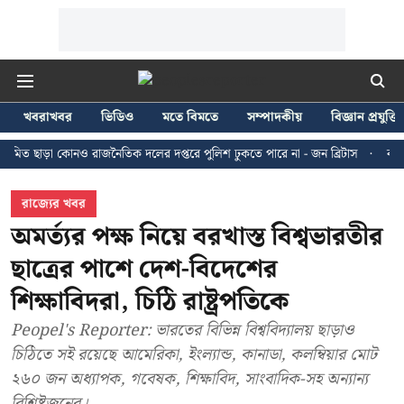
খবরাখবর
ভিডিও
মতে বিমতে
সম্পাদকীয়
বিজ্ঞান প্রযুক্তি
া কোনও রাজনৈতিক দলের দপ্তরে পুলিশ ঢুকতে পারে না - জন ব্রিটাস
কলকাতায় ২৪ জ
রাজ্যের খবর
অমর্ত্যর পক্ষ নিয়ে বরখাস্ত বিশ্বভারতীর
ছাত্রের পাশে দেশ-বিদেশের
শিক্ষাবিদরা, চিঠি রাষ্ট্রপতিকে
Peopel's Reporter: ভারতের বিভিন্ন বিশ্ববিদ্যালয় ছাড়াও
চিঠিতে সই রয়েছে আমেরিকা, ইংল্যান্ড, কানাডা, কলম্বিয়ার মোট
২৬০ জন অধ্যাপক, গবেষক, শিক্ষাবিদ, সাংবাদিক-সহ অন্যান্য
বিশিষ্টজনের।