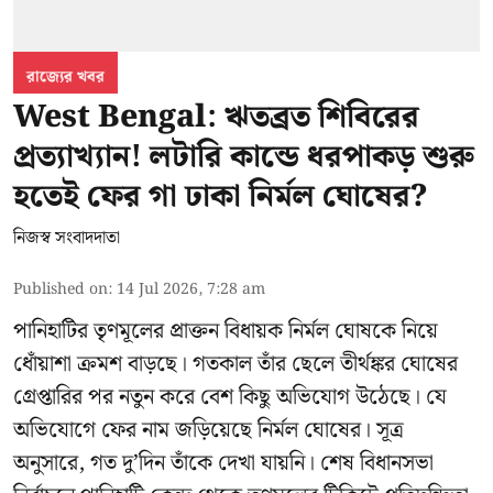
রাজ্যের খবর
West Bengal: ঋতব্রত শিবিরের
প্রত্যাখ্যান! লটারি কান্ডে ধরপাকড় শুরু
হতেই ফের গা ঢাকা নির্মল ঘোষের?
নিজস্ব সংবাদদাতা
Published on
:
14 Jul 2026, 7:28 am
পানিহাটির তৃণমূলের প্রাক্তন বিধায়ক নির্মল ঘোষকে নিয়ে
ধোঁয়াশা ক্রমশ বাড়ছে। গতকাল তাঁর ছেলে তীর্থঙ্কর ঘোষের
গ্রেপ্তারির পর নতুন করে বেশ কিছু অভিযোগ উঠেছে। যে
অভিযোগে ফের নাম জড়িয়েছে নির্মল ঘোষের। সূত্র
অনুসারে, গত দু’দিন তাঁকে দেখা যায়নি। শেষ বিধানসভা