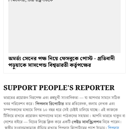
অমর্ত্য সেনের পক্ষ নিয়ে ফেসবুকে পোস্ট - প্রতিবাদী
পড়ুয়াকে সাসপেন্ড বিশ্বভারতী কর্তৃপক্ষের
SUPPORT PEOPLE'S REPORTER
ভারতের প্রয়োজন নিরপেক্ষ এবং প্রশ্নমুখী সাংবাদিকতা — যা আপনার সামনে সঠিক
খবর পরিবেশন করে।
পিপলস রিপোর্টার
তার প্রতিবেদক, কলাম লেখক এবং
সম্পাদকদের মাধ্যমে বিগত ১০ বছর ধরে সেই চেষ্টাই চালিয়ে যাচ্ছে। এই কাজকে
টিকিয়ে রাখতে প্রয়োজন আপনাদের মতো পাঠকদের সহায়তা। আপনি ভারতে থাকুন বা
দেশের বাইরে — নিচের লিঙ্কে ক্লিক করে একটি
পেইড সাবস্ক্রিপশন
নিতে পারেন।
স্বাধীন সংবাদমাধ্যমকে বাঁচিয়ে রাখতে পিপলস রিপোর্টারের পাশে দাঁড়ান।
পিপলস