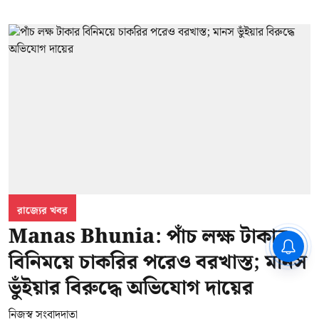
রাজ্যের খবর
Manas Bhunia: পাঁচ লক্ষ টাকার
CPIM: ৬০ লক্ষ নাম বিবেচনাধীন রেখে
বিনিময়ে চাকরির পরেও বরখাস্ত; মানস
ভোট ঘোষণার প্রতিবাদ - আদালতের
দ্বারস্থ হবে সিপিআইএম
ভুঁইয়ার বিরুদ্ধে অভিযোগ দায়ের
নিজস্ব সংবাদদাতা