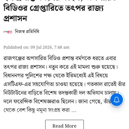
বিডিওর গ্রেপ্তারিতে তৎপর রাজ্য
প্রশাসন
নিজস্ব প্রতিনিধি
Published on
:
09 Jul 2026, 7:48 am
রাজগঞ্জের অপসারিত বিডিও
প্রশান্ত বর্মণকে
ধরতে এবার
তৎপর রাজ্য প্রশাসন। নতুন করে এই মামলা শুরু হয়েছে।
বিধাননগর পুলিশের পক্ষ থেকে ইতিমধ্যেই এই বিষয়ে
এসটিএফ-এর সহযোগিতা চাওয়া হয়েছে। গতকাল রাতেই তাঁর
নিউটাউনের বাড়িতে বিশেষ তদন্তকারী দল অভিযান চালায়।
CPIM: ৬০ লক্ষ নাম বিবেচনাধীন রেখে
দলে ফরেন্সিক বিশেষজ্ঞরাও ছিলেন। জানা গেছে, তাঁর বাড়ি
ভোট ঘোষণার প্রতিবাদ - আদালতের
দ্বারস্থ হবে সিপিআইএম
থেকে বেশ কিছু নমুনা সংগ্রহ করা ...
Read More