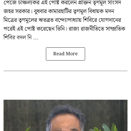
পেজে চাঞ্চল্যকর এই পোষ্ট করলেন প্রাক্তন তৃণমূল সাংসদ
জহর সরকার। বুধবার কামারহাটির তৃণমূল বিধায়ক মদন
মিত্রের
তৃণমূলের ঋতব্রত বন্দ্যোপাধ্যায় শিবিরে
যোগদানের
পরেই এই পোষ্ট করেছেন তিনি। রাজ্য রাজনীতিতে সাম্প্রতিক
শিবির বদল নি ...
Read More