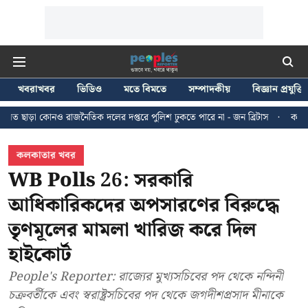
খবরাখবর
ভিডিও
মতে বিমতে
সম্পাদকীয়
বিজ্ঞান প্রযুক্তি
নৈতিক দলের দপ্তরে পুলিশ ঢুকতে পারে না - জন ব্রিটাস
কলকাতায় ২৪ জুলাইয়ের মি
কলকাতার খবর
WB Polls 26: সরকারি
আধিকারিকদের অপসারণের বিরুদ্ধে
তৃণমূলের মামলা খারিজ করে দিল
হাইকোর্ট
People's Reporter: রাজ্যের মুখ্যসচিবের পদ থেকে নন্দিনী
চক্রবর্তীকে এবং স্বরাষ্ট্রসচিবের পদ থেকে জগদীশপ্রসাদ মীনাকে