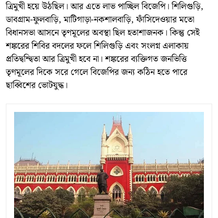
ত্রিমুখী হয়ে উঠছিল। আর এতে লাভ পাচ্ছিল বিজেপি। শিলিগুড়ি,
ডাবগ্রাম-ফুলবাড়ি, মাটিগাড়া-নকশালবাড়ি, ফাঁসিদেওয়ার মতো
বিধানসভা আসনে তৃণমূলের অবস্থা ছিল হতাশাজনক। কিন্তু সেই
শঙ্করের শিবির বদলের ফলে শিলিগুড়ি এবং সংলগ্ন এলাকায়
প্রতিদ্বন্দ্বিতা আর ত্রিমুখী হবে না। শঙ্করের ব্যক্তিগত জনভিত্তি
তৃণমূলের দিকে সরে গেলে বিজেপির জন্য কঠিন হতে পারে
ছাব্বিশের ভোটযুদ্ধ।