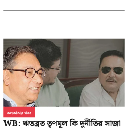
কলকাতার খবর
WB: ঋতব্রত তৃণমূল কি দুর্নীতির সাজা