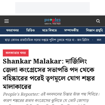
খবরাখবর
ভিডিও
মতে বিমতে
সম্পাদকীয়
বিজ্ঞান প্রযুক্তি
তিক দলের দপ্তরে পুলিশ ঢুকতে পারে না - জন ব্রিটাস
কলকাতায় ২৪ জুলাইয়ের মিছি
কলকাতার খবর
Shankar Malakar: দার্জিলিং
জেলা কংগ্রেসের সভাপতি পদ থেকে
বহিষ্কারের পরেই তৃণমূলে যোগ শঙ্কর
মালাকারের
People's Reporter: এই দলবদলের চিন্তার ভাঁজ পদ্ম শিবিরে।
কারণ শঙ্করের প্রভাব কংগ্রেসের ঝুলিতে যে ভোট জোগাড়