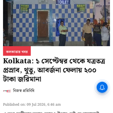
কলকাতার খবর
Kolkata: ১ সেপ্টেম্বর থেকে যত্রতত্র
প্রস্রাব, থুতু, আবর্জনা ফেলায় ২০০
টাকা জরিমানা
CPIM: ৬০ লক্ষ নাম বিবেচনাধীন রেখে
ভোট ঘোষণার প্রতিবাদ - আদালতের
নিজস্ব প্রতিনিধি
দ্বারস্থ হবে সিপিআইএম
Published on
:
09 Jul 2026, 6:46 am