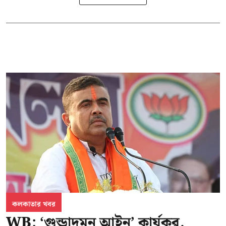
কলকাতার খবর
WB: ‘গুন্ডাদমন আইন’ কার্যকর,