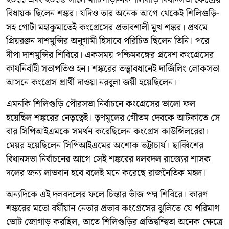
বিধায়ক ছিলেন শঙ্কর। যদিও তার অনেক আগে থেকেই শিলিগুড়ি-
সহ গোটা মহাকুমাতেই কংগ্রেসের প্রভাবশালী মুখ শঙ্কর। প্রথমে
প্রিয়রঞ্জন দাশমুন্সির অনুগামী হিসাবে পরিচিত ছিলেন তিনি। পরে
দীপা দাশমুন্সির শিবিরে। একসময় পশ্চিমবঙ্গের প্রদেশ কংগ্রেসের
কার্যনির্বাহী সভাপতিও হন। শঙ্করের তত্ত্বাবধানেই দার্জিলিং লোকসভা
আসনে কংগ্রেস প্রার্থী দাওয়া নরবুলা জয়ী হয়েছিলেন।
এমনকি শিলিগুড়ি পৌরসভা নির্বাচনে কংগ্রেসের ভালো ফল
হয়েছিল শঙ্করের নেতৃত্বেই। তৃণমূলের গৌতম দেবকে আটকাতে সে
বার সিপিআইএমকে সমর্থন করেছিলেন কংগ্রেস কাউন্সিলরেরা।
মেয়র হয়েছিলেন সিপিআইএমের অশোক ভট্টাচার্য। ছাব্বিশের
বিধানসভা নির্বাচনের আগে সেই শঙ্করের দলবদল রাজ্যের শাসক
দলের জন্য লাভবান হবে বলেই মনে করেছে রাজনৈতিক মহল।
অন্যদিকে এই দলবদলের ফলে চিন্তার ভাঁজ পদ্ম শিবিরে। কারণ
শঙ্করের মতো বর্ষীয়ান নেতার প্রভাব কংগ্রেসের ঝুলিতে যে পরিমাণ
ভোট জোগাড় করছিল, তাতে শিলিগুড়ির প্রতিদ্বন্দ্বিতা অনেক ক্ষেত্রে