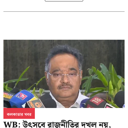
কলকাতার খবর
WB: উৎসবে রাজনীতির দখল নয়,