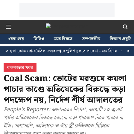
খবরাখবর
ভিডিও
মতে বিমতে
সম্পাদকীয়
বিজ্ঞান প্রযুক্তি
 কোনও রাজনৈতিক দলের দপ্তরে পুলিশ ঢুকতে পারে না - জন ব্রিটাস
কলকাতায় ২৪ জু
কলকাতার খবর
Coal Scam: ভোটের মরশুমে কয়লা
পাচার কাণ্ডে অভিষেকের বিরুদ্ধে কড়া
পদক্ষেপ নয়, নির্দেশ শীর্ষ আদালতের
People's Reporter: আদালতের নির্দেশ, আগামী ১০ জুলাই
পর্যন্ত অভিষেকের বিরুদ্ধে কোনো কড়া পদক্ষেপ নিতে পারবে না
ইডি। পাশাপাশি, অভিষেক ও তাঁর স্ত্রী রুজিরাকে দিল্লিতে
জিজ্ঞাসাবাদের জন্য তলব করতে পারবে না।