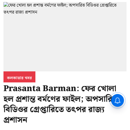
কলকাতার খবর
Prasanta Barman: ফের খোলা
হল প্রশান্ত বর্মণের ফাইল; অপসারিত
CPIM: ৬০ লক্ষ নাম বিবেচনাধীন রেখে
ভোট ঘোষণার প্রতিবাদ - আদালতের
বিডিওর গ্রেপ্তারিতে তৎপর রাজ্য
দ্বারস্থ হবে সিপিআইএম
প্রশাসন