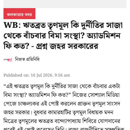
কলকাতার খবর
WB: ঋতব্রত তৃণমূল কি দুর্নীতির সাজা
থেকে বাঁচবার বিমা সংস্থা? অ্যাডমিশন
ফি কত? - প্রশ্ন জহর সরকারের
নিজস্ব প্রতিনিধি
Published on
:
16 Jul 2026, 9:56 am
“এই ঋতব্রত তৃণমূল কি দুর্নীতির সাজা থেকে বাঁচবার একটা
বিমা সংস্থা? অ্যাডমিশন ফি কত?” নিজের সোশ্যাল মিডিয়া
পেজে চাঞ্চল্যকর এই পোষ্ট করলেন প্রাক্তন তৃণমূল সাংসদ
জহর সরকার। বুধবার কামারহাটির তৃণমূল বিধায়ক মদন
মিত্রের
তৃণমূলের ঋতব্রত বন্দ্যোপাধ্যায় শিবিরে
যোগদানের