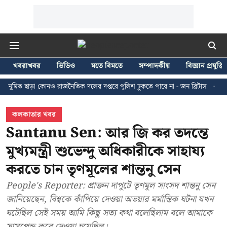
খবরাখবর
ভিডিও
মতে বিমতে
সম্পাদকীয়
বিজ্ঞান প্রযুক্তি
াড়া কোনও রাজনৈতিক দলের দপ্তরে পুলিশ ঢুকতে পারে না - জন ব্রিটাস
কলকাতায় ২৪
কলকাতার খবর
Santanu Sen: আর জি কর তদন্তে
মুখ্যমন্ত্রী শুভেন্দু অধিকারীকে সাহায্য
করতে চান তৃণমূলের শান্তনু সেন
People's Reporter: প্রাক্তন দাপুটে তৃণমূল সাংসদ শান্তনু সেন
জানিয়েছেন, বিশ্বকে কাঁপিয়ে দেওয়া অভয়ার মর্মান্তিক ঘটনা যখন
ঘটেছিল সেই সময় আমি কিছু সত্য কথা বলেছিলাম বলে আমাকে
সাসপেন্ড করে দেওয়া হয়েছিল।