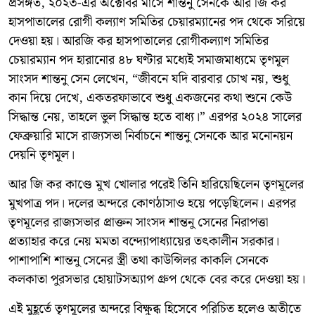
প্রসঙ্গত, ২০২৩-এর অক্টোবর মাসে শান্তনু সেনকে আর জি কর
হাসপাতালের রোগী কল্যাণ সমিতির চেয়ারম্যানের পদ থেকে সরিয়ে
দেওয়া হয়। আরজি কর হাসপাতালের রোগীকল্যাণ সমিতির
চেয়ারম্যান পদ হারানোর ৪৮ ঘণ্টার মধ্যেই সমাজমাধ্যমে তৃণমূল
সাংসদ শান্তনু সেন লেখেন, “জীবনে যদি বারবার চোখ নয়, শুধু
কান দিয়ে দেখে, একতরফাভাবে শুধু একজনের কথা শুনে কেউ
সিদ্ধান্ত নেয়, তাহলে ভুল সিদ্ধান্ত হতে বাধ্য।” এরপর ২০২৪ সালের
ফেব্রুয়ারি মাসে রাজ্যসভা নির্বাচনে শান্তনু সেনকে আর মনোনয়ন
দেয়নি তৃণমূল।
আর জি কর কাণ্ডে মুখ খোলার পরেই তিনি হারিয়েছিলেন তৃণমূলের
মুখপাত্র পদ। দলের অন্দরে কোণঠাসাও হয়ে পড়েছিলেন। এরপর
তৃণমূলের রাজ্যসভার প্রাক্তন সাংসদ শান্তনু সেনের নিরাপত্তা
প্রত্যাহার করে নেয় মমতা বন্দ্যোপাধ্যায়ের তৎকালীন সরকার।
পাশাপাশি শান্তনু সেনের স্ত্রী তথা কাউন্সিলর কাকলি সেনকে
কলকাতা পুরসভার হোয়াটসঅ্যাপ গ্রুপ থেকে বের করে দেওয়া হয়।
এই মুহূর্তে তৃণমূলের অন্দরে বিক্ষুব্ধ হিসেবে পরিচিত হলেও অতীতে