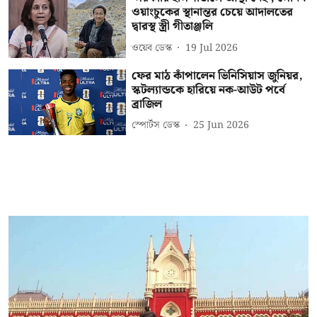
ওয়াংচুকের স্থানান্তর চেয়ে আদালতের
দ্বারস্থ স্ত্রী গীতাঞ্জলি
ওয়েব ডেস্ক
19 Jul 2026
ফের মাঠ কাঁপালেন ভিনিসিয়াস জুনিয়র,
স্কটল্যান্ডকে হারিয়ে নক-আউট পর্বে
ব্রাজিল
স্পোর্টস ডেস্ক
25 Jun 2026