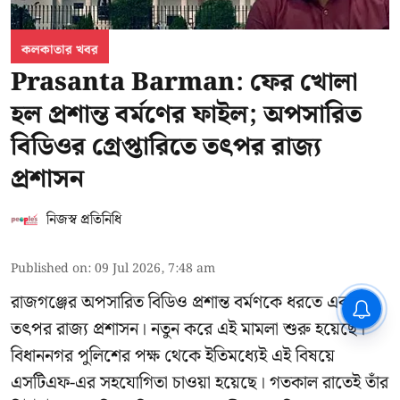
কলকাতার খবর
Prasanta Barman: ফের খোলা
হল প্রশান্ত বর্মণের ফাইল; অপসারিত
বিডিওর গ্রেপ্তারিতে তৎপর রাজ্য
প্রশাসন
নিজস্ব প্রতিনিধি
Published on
:
09 Jul 2026, 7:48 am
রাজগঞ্জের অপসারিত বিডিও
প্রশান্ত বর্মণকে
ধরতে এবার
CPIM: ৬০ লক্ষ নাম বিবেচনাধীন রেখে
ভোট ঘোষণার প্রতিবাদ - আদালতের
তৎপর রাজ্য প্রশাসন। নতুন করে এই মামলা শুরু হয়েছে।
দ্বারস্থ হবে সিপিআইএম
বিধাননগর পুলিশের পক্ষ থেকে ইতিমধ্যেই এই বিষয়ে
এসটিএফ-এর সহযোগিতা চাওয়া হয়েছে। গতকাল রাতেই তাঁর