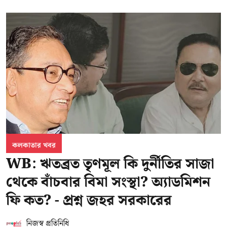
কলকাতার খবর
WB: ঋতব্রত তৃণমূল কি দুর্নীতির সাজা
থেকে বাঁচবার বিমা সংস্থা? অ্যাডমিশন
ফি কত? - প্রশ্ন জহর সরকারের
নিজস্ব প্রতিনিধি