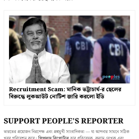
Recruitment Scam: মানিক ভট্টাচার্য-র ছেলের
বিরুদ্ধে লুকআউট নোটিশ জারি করলো ইডি
SUPPORT PEOPLE'S REPORTER
ভারতের প্রয়োজন নিরপেক্ষ এবং প্রশ্নমুখী সাংবাদিকতা — যা আপনার সামনে সঠিক
খবর পরিবেশন করে।
পিপলস রিপোর্টার
তার প্রতিবেদক, কলাম লেখক এবং