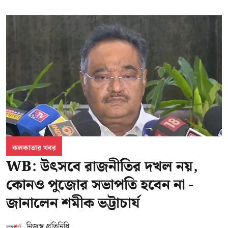
কলকাতার খবর
WB: উৎসবে রাজনীতির দখল নয়,
কোনও পুজোর সভাপতি হবেন না -
জানালেন শমীক ভট্টাচার্য
নিজস্ব প্রতিনিধি