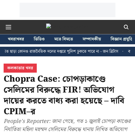
খবরাখবর
ভিডিও
মতে বিমতে
সম্পাদকীয়
বিজ্ঞান প্রযুক্তি
 কোনও রাজনৈতিক দলের দপ্তরে পুলিশ ঢুকতে পারে না - জন ব্রিটাস
কলকাতায় ২৪ জু
কলকাতার খবর
Chopra Case: চোপড়াকাণ্ডে
সেলিমের বিরুদ্ধে FIR! অভিযোগ
দায়ের করতে বাধ্য করা হয়েছে – দাবি
CPIM–র
People's Reporter: জানা গেছে, গত ১ জুলাই চোপড়া কাণ্ডের
নির্যাতিতা মহিলা মহম্মদ সেলিমের বিরুদ্ধে থানায় লিখিত অভিযোগ