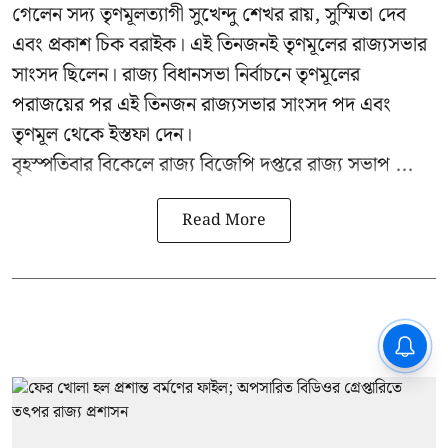
গেলেন সদ্য তৃণমূলত্যাগী সুখেন্দু শেখর রায়, সুস্মিতা দেব
এবং প্রকাশ চিক বরাইক। এই তিনজনই তৃণমূলের রাজ্যসভার
সাংসদ ছিলেন। রাজ্য বিধানসভা নির্বাচনে তৃণমূলের
পরাজয়ের পর এই তিনজন রাজ্যসভার সাংসদ পদ এবং
তৃণমূল থেকে ইস্তফা দেন।
বৃহস্পতিবার বিকেলে রাজ্য বিজেপি দপ্তরে
রাজ্য সভাপ ...
Read More
CPIM: ৬০ লক্ষ নাম বিবেচনাধীন রেখে
ভোট ঘোষণার প্রতিবাদ - আদালতের
দ্বারস্থ হবে সিপিআইএম