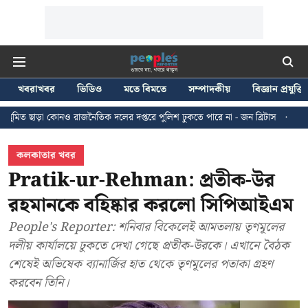
খবরাখবর
ভিডিও
মতে বিমতে
সম্পাদকীয়
বিজ্ঞান প্রযুক্তি
রাজনৈতিক দলের দপ্তরে পুলিশ ঢুকতে পারে না - জন ব্রিটাস
কলকাতায় ২৪ জুলাইয়ের
কলকাতার খবর
Pratik-ur-Rehman: প্রতীক-উর
রহমানকে বহিষ্কার করলো সিপিআইএম
People's Reporter: শনিবার বিকেলেই আমতলায় তৃণমূলের
দলীয় কার্যালয়ে ঢুকতে দেখা গেছে প্রতীক-উরকে। এখানে বৈঠক
শেষেই অভিষেক ব্যানার্জির হাত থেকে তৃণমূলের পতাকা গ্রহণ
করবেন তিনি।