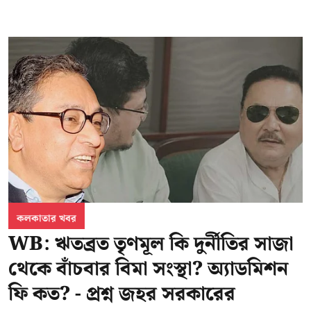
কলকাতার খবর
WB: ঋতব্রত তৃণমূল কি দুর্নীতির সাজা
থেকে বাঁচবার বিমা সংস্থা? অ্যাডমিশন
ফি কত? - প্রশ্ন জহর সরকারের