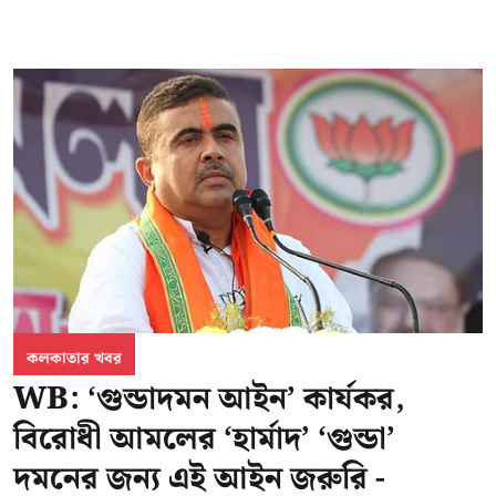
কলকাতার খবর
WB: ‘গুন্ডাদমন আইন’ কার্যকর,
বিরোধী আমলের ‘হার্মাদ’ ‘গুন্ডা’
দমনের জন্য এই আইন জরুরি -