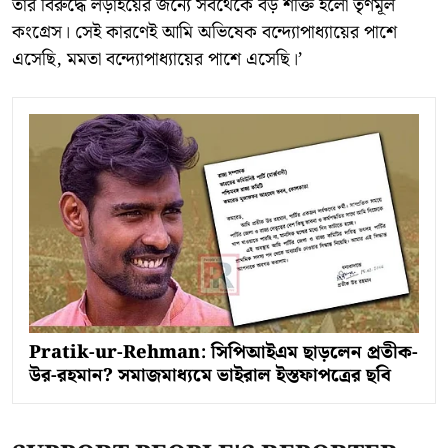
তার বিরুদ্ধে লড়াইয়ের জন্যে সবথেকে বড় শক্তি হলো তৃণমূল
কংগ্রেস। সেই কারণেই আমি অভিষেক বন্দ্যোপাধ্যায়ের পাশে
এসেছি, মমতা বন্দ্যোপাধ্যায়ের পাশে এসেছি।’
Pratik-ur-Rehman: সিপিআইএম ছাড়লেন প্রতীক-
উর-রহমান? সমাজমাধ্যমে ভাইরাল ইস্তফাপত্রের ছবি