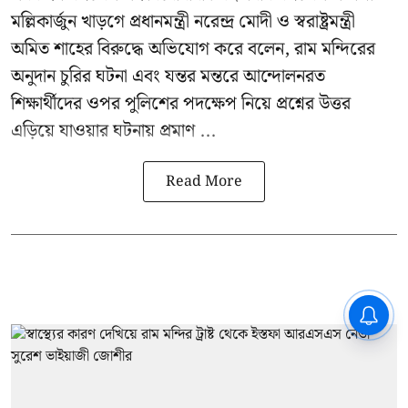
মল্লিকার্জুন খাড়গে প্রধানমন্ত্রী নরেন্দ্র মোদী ও স্বরাষ্ট্রমন্ত্রী
অমিত শাহের বিরুদ্ধে অভিযোগ করে বলেন, রাম মন্দিরের
অনুদান চুরির ঘটনা এবং যন্তর মন্তরে আন্দোলনরত
শিক্ষার্থীদের ওপর পুলিশের পদক্ষেপ নিয়ে প্রশ্নের উত্তর
এড়িয়ে যাওয়ার ঘটনায় প্রমাণ ...
Read More
CPIM: ৬০ লক্ষ নাম বিবেচনাধীন রেখে
ভোট ঘোষণার প্রতিবাদ - আদালতের
দ্বারস্থ হবে সিপিআইএম