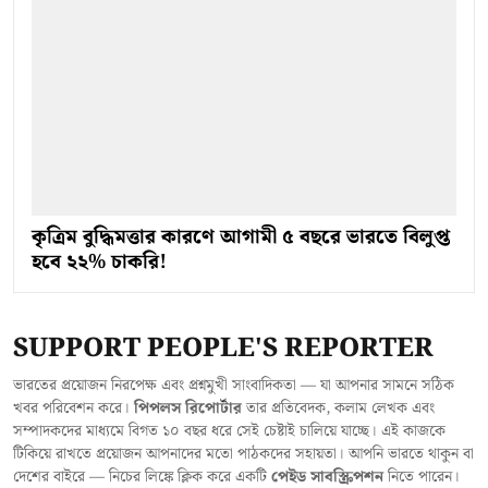
কৃত্রিম বুদ্ধিমত্তার কারণে আগামী ৫ বছরে ভারতে বিলুপ্ত
হবে ২২% চাকরি!
SUPPORT PEOPLE'S REPORTER
ভারতের প্রয়োজন নিরপেক্ষ এবং প্রশ্নমুখী সাংবাদিকতা — যা আপনার সামনে সঠিক
খবর পরিবেশন করে।
পিপলস রিপোর্টার
তার প্রতিবেদক, কলাম লেখক এবং
সম্পাদকদের মাধ্যমে বিগত ১০ বছর ধরে সেই চেষ্টাই চালিয়ে যাচ্ছে। এই কাজকে
টিকিয়ে রাখতে প্রয়োজন আপনাদের মতো পাঠকদের সহায়তা। আপনি ভারতে থাকুন বা
দেশের বাইরে — নিচের লিঙ্কে ক্লিক করে একটি
পেইড সাবস্ক্রিপশন
নিতে পারেন।