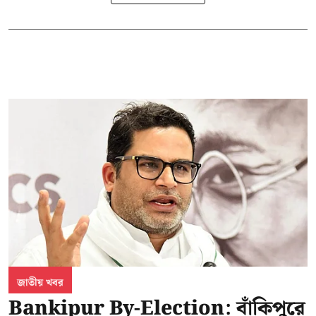
জাতীয় খবর
Bankipur By-Election: বাঁকিপুরে