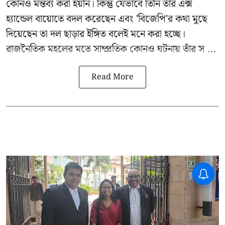
কোনও মন্তব্য করা হয়নি। কিন্তু যেভাবে তিনি তাঁর এক্স
হ্যান্ডেল বায়োতে বদল করেছেন এবং 'বিজেপি'র কথা মুছে
দিয়েছেন তা দল ছাড়ার ইঙ্গিত বলেই মনে করা হচ্ছে।
রাজনৈতিক মহলের মতে সাম্প্রতিক কোনও ঘটনায় তাঁর স ...
Read More
CPIM: ৬০ লক্ষ নাম বিবেচনাধীন রেখে
ভোট ঘোষণার প্রতিবাদ - আদালতের
দ্বারস্থ হবে সিপিআইএম