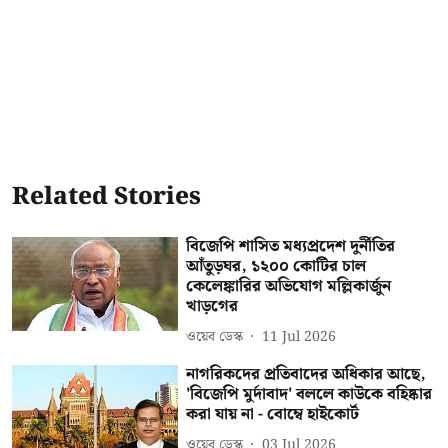
Related Stories
বিজেপি শাসিত মধ্যপ্রদেশ দুর্নীতির
আঁতুড়ঘর, ১২০০ কোটির চাল
কেলেঙ্কারির অভিযোগ মল্লিকার্জুন
খাড়গের
ওয়েব ডেস্ক
11 Jul 2026
নাগরিকদের প্রতিবাদের অধিকার আছে,
'বিজেপি মুর্দাবাদ' বললে কাউকে বহিষ্কার
করা যায় না - বোম্বে হাইকোর্ট
ওয়েব ডেস্ক
03 Jul 2026