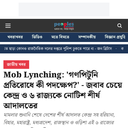
খবরাখবর
ভিডিও
মতে বিমতে
সম্পাদকীয়
বিজ্ঞান প্রযুক্তি
জনৈতিক দলের দপ্তরে পুলিশ ঢুকতে পারে না - জন ব্রিটাস
কলকাতায় ২৪ জুলাইয়ের ম
জাতীয় খবর
Mob Lynching: 'গণপিটুনি
প্রতিরোধে কী পদক্ষেপ?' - জবাব চেয়ে
কেন্দ্র ও ৬ রাজ্যকে নোটিশ শীর্ষ
আদালতের
মামলার শুনানি শেষে দেশের শীর্ষ আদালত কেন্দ্র সহ হরিয়ানা,
বিহার, মহারাষ্ট্র, মধ্যপ্রদেশ, রাজস্থান ও ওড়িশা এই ৬ রাজ্যের