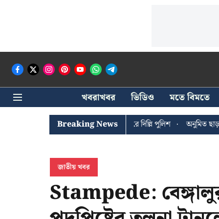
খবরাখবর
ভিডিও
মতে বিমতে
ঐশী ঘোষের খোঁজে সিপিআইএম সদর দপ্তরে দিল্লি পুলিশ
Breaking News
অনুমিত ছাড়া কোনও
জাতীয় খবর
Stampede: বেঙ্গালুরু
পদপিষ্টের তুলনা টানলে